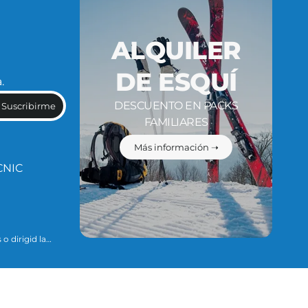
ALQUILER
DE ESQUÍ
.
DESCUENTO EN PACKS
Suscribirme
FAMILIARES
Más información ➝
CNIC
o dirigid la
ario para
ue se explican