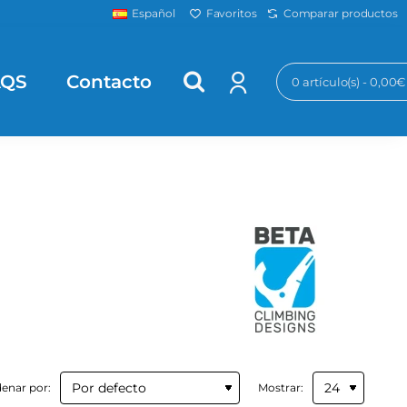
Favoritos
Comparar productos
Español
AQS
Contacto
0 artículo(s) - 0,00€
enar por:
Mostrar: