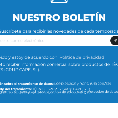
NUESTRO BOLETÍN
Suscríbete para recibir las novedades de cada temporada
ce
nico
eído y estoy de acuerdo con
Política de privacidad
to recibir información comercial sobre productos de TÈ
 (GRUP CAPE, SL).
n sobre el tratamiento de datos:
LQPD 29/2021 y RGPD (UE) 2016/679
le del tratamiento:
TÈCNIC ESPORTS (GRUP CAPE, S.L.)
nformación, consultad nuestra política de privacidad y protección de datos 
Ofrecer, prestar y facturar nuestros servicios y productos.
:
info@tecnicesports.com
ión:
Consentimiento de la persona interesada.
ios:
Los datos no se cederán a terceros, salvo que lo exija la ley o sea neces
n el fin del tratamiento.
Podéis acceder, rectificar y suprimir datos, así como el resto de medidas q