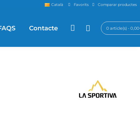
Favorits
Comparar productes
Català
FAQS
Contacte
0 article(s) - 0,0