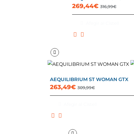
269,44€
316,99€
Afegir al Cistell
AEQUILIBRIUM ST WOMAN GTX
263,49€
309,99€
Afegir al Cistell