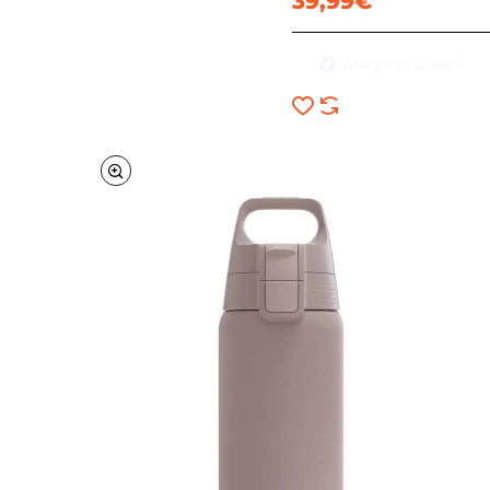
39,99€
Afegir al Cistell