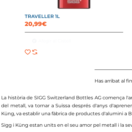
TRAVELLER 1L
20,99€
Afegir al Cistell
Has arribat al fina
La història de SIGG Switzerland Bottles AG comença l'an
del metall, va tornar a Suïssa després d'anys d'apren
Küng, va establir una fàbrica de productes d'alumini a Bi
Sigg i Küng estan units en el seu amor pel metall i la sev