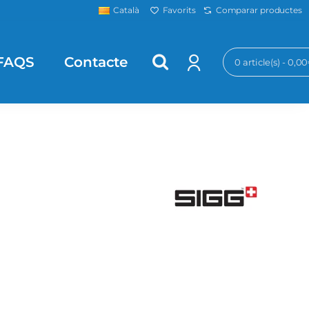
Favorits
Comparar productes
Català
FAQS
Contacte
0 article(s) - 0,0