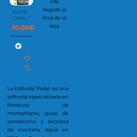
Has
llegado al
MAPA
final de la
CAMI
DE
lista.
10,00€
LOSSA
La Editorial Piolet es una
editorial especializada en
literatura de
montañismo, guías de
senderismo y bicicleta
de montaña. Nació en