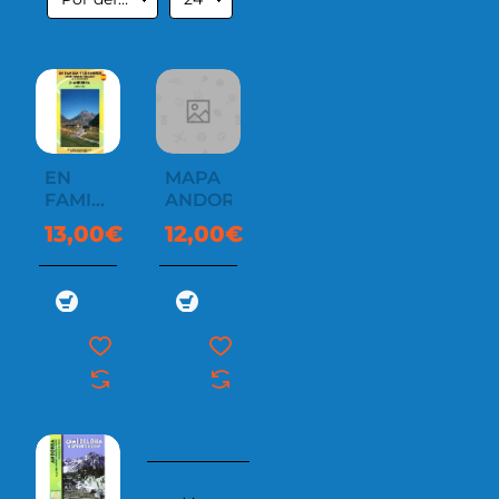
EN
MAPA
FAMILIA
ANDORRA
Y CON
13,00€
12,00€
NIÑOS-
EXCUSIONES
ANDORRA