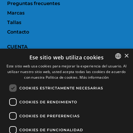
Preguntas frecuentes
Marcas
Tallas
Contacto
CUENTA
×
Ese sitio web utiliza cookies
Historial de pedidos
Este sitio web usa cookies para mejorar la experiencia del usuario. Al
Devoluciones
utilizar nuestro sitio web, usted acepta todas las cookies de acuerdo
SPANISH
con nuestra Política de cookies.
Más información
Productos favoritos
CATALAN
COOKIES ESTRICTAMENTE NECESARIAS
Comparar productos
FRENCH
ENGLISH
COOKIES DE RENDIMIENTO
SERVICIO AL CLIENTE
COOKIES DE PREFERENCIAS
Condiciones de Compra
Cambios y devoluciones
COOKIES DE FUNCIONALIDAD