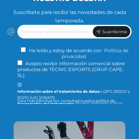
Suscríbete para recibir las novedades de cada
temporada.
Introduce
Suscribirme
tu
correo
electrónico
He leído y estoy de acuerdo con
Política de
privacidad
Acepto recibir información comercial sobre
productos de TÈCNIC ESPORTS (GRUP CAPE,
SL).
Información sobre el tratamiento de datos:
LQPD 29/2021 y
RGPD (UE) 2016/679
Para más información, consultad nuestra política de
Responsable del tratamiento:
TÈCNIC ESPORTS (GRUP
privacidad y protección de datos o dirigid la consulta a:
CAPE, S.L.)
info@tecnicesports.com
Finalidad:
Ofrecer, prestar y facturar nuestros servicios y
productos.
Legitimación:
Consentimiento de la persona interesada.
Destinatarios:
Los datos no se cederán a terceros, salvo que