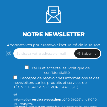
NOTRE NEWSLETTER
Abonnez-vos pour resevoir l'actualité de la saison
Saisissez
S'abonner
votre
adresse
e-
J’ai lu et accepté les
Politique de
mail
confidentialité
J’accepte de recevoir des informations et des
newsletters sur les produits et services de
TÈCNIC ESPORTS (GRUP CAPE, S.L.)
Information on data processing:
LQPD 29/2021 and RGPD
(EU) 2016/679
For more information, consult our privacy policy and data