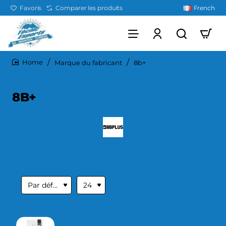
Favoris
Comparer les produits
French
Marque du fabricant
8b+
home
8B+