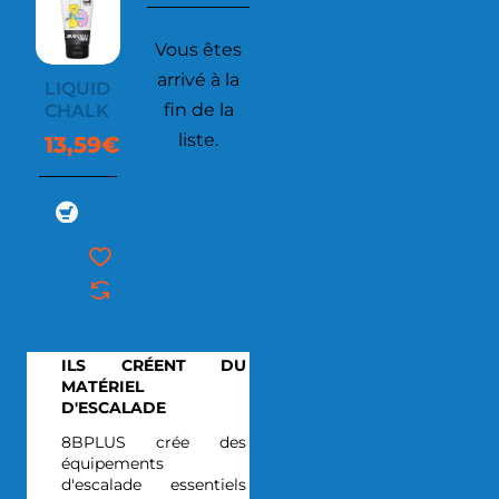
Vous êtes
arrivé à la
LIQUID
fin de la
CHALK
liste.
13,59€
ILS CRÉENT DU
MATÉRIEL
D'ESCALADE
8BPLUS crée des
équipements
d'escalade essentiels