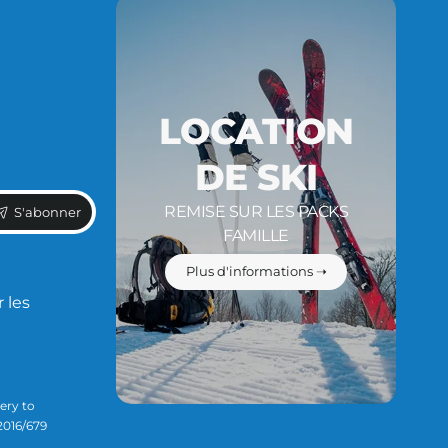
LOCATION
DE SKI
REMISE SUR LES PACKS
S'abonner
FAMILLE
Plus d'informations ➝
 les
ery to
2016/679