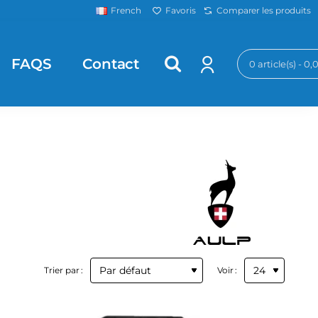
Favoris
Comparer les produits
French
FAQS
Contact
0 article(s) - 0
Trier par :
Voir :