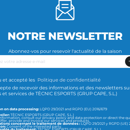
NOTRE NEWSLETTER
Abonnez-vos pour resevoir l'actualité de la saison
z
lu et accepté les
Politique de confidentialité
epte de recevoir des informations et des newsletters sur
s et services de TÈCNIC ESPORTS (GRUP CAPE, S.L.)
n on data processing:
LQPD 29/2021 and RGPD (EU) 2016/679
oller:
TÈCNIC ESPORTS (GRUP CAPE, S.L.)
nformation, consult our privacy policy and data protection or direct the qu
ffer, provide and invoice our services and products.
tions concernant le traitement de données :
LQPD 29/2021 y RGPD (UE) 
ion:
Consent of the interested party.
able du traitement:
TÈCNIC ESPORTS (GRUP CAPE, S.L.)