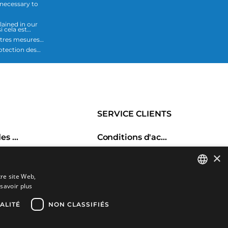
 necessary to
lained in our
i cela est
utres mesures
SERVICE CLIENTS
Historique des commandes
Conditions d'achat
Retours et échanges
×
haits
Frais d'envoi
tre site Web,
Comparer les produits
Méthodes de payement
savoir plus
SPANISH
CATALAN
ALITÉ
NON CLASSIFIÉS
FRENCH