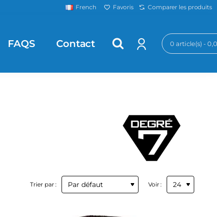
Favoris
Comparer les produits
French
FAQS
Contact
0 article(s) - 0
Trier par :
Voir :