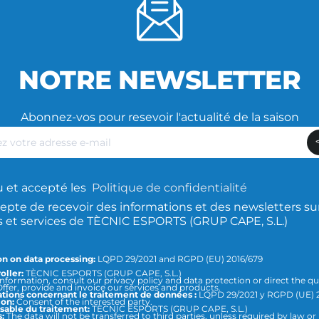
NOTRE NEWSLETTER
Abonnez-vos pour resevoir l'actualité de la saison
z
lu et accepté les
Politique de confidentialité
epte de recevoir des informations et des newsletters sur
s et services de TÈCNIC ESPORTS (GRUP CAPE, S.L.)
n on data processing:
LQPD 29/2021 and RGPD (EU) 2016/679
oller:
TÈCNIC ESPORTS (GRUP CAPE, S.L.)
nformation, consult our privacy policy and data protection or direct the qu
ffer, provide and invoice our services and products.
tions concernant le traitement de données :
LQPD 29/2021 y RGPD (UE) 
ion:
Consent of the interested party.
able du traitement:
TÈCNIC ESPORTS (GRUP CAPE, S.L.)
:
The data will not be transferred to third parties, unless required by law or