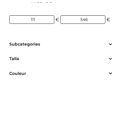
111€
546€
€
€
Subcategories
Talla
Couleur