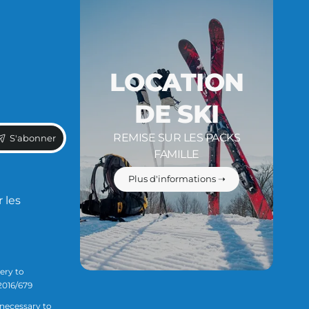
LOCATION
DE SKI
REMISE SUR LES PACKS
S'abonner
FAMILLE
Plus d'informations ➝
 les
ery to
2016/679
 necessary to