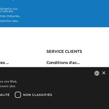
lained in our
i cela est
utres mesures
SERVICE CLIENTS
Historique des commandes
Conditions d'achat
Retours et échanges
×
haits
Frais d'envoi
tre site Web,
Comparer les produits
Méthodes de payement
savoir plus
SPANISH
CATALAN
ALITÉ
NON CLASSIFIÉS
FRENCH