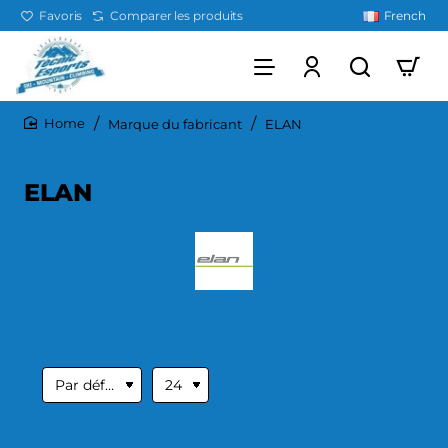
Favoris
Comparer les produits
French
Marque du fabricant
ELAN
home
ELAN