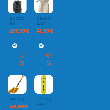
CUZCO
DESERT
80
CAP
217,99€
41,99€
DOZER
EXTREME
VACUUM
45,99€
BOTTLE