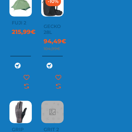
-10%
FUJI 2
GECKO
215,99€
28L
94,49€
104,99€
GRIP
GRIT 2