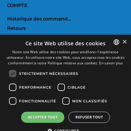
COMPTE
Historique des commandes
Retours
Liste de souhaits
×
Ce site Web utilise des cookies
Comparer les produits
Notre site Web utilise des cookies pour améliorer l'expérience
utilisateur. En utilisant notre site Web, vous acceptez tous les cookies
SPANISH
SERVICE CLIENTS
conformément à notre Politique relative aux cookies.
En savoir plus
CATALAN
STRICTEMENT NÉCESSAIRES
Conditions d'achat
FRENCH
Retours et échanges
ENGLISH
PERFORMANCE
CIBLAGE
Frais d'envoi
FONCTIONNALITÉ
NON CLASSIFIÉS
Méthodes de payement
ACCEPTER TOUT
REFUSER TOUT
Produits filtration
Copyright © 2025, Tècnic Esport, Tous les droits sont réservés
CONFIGURER