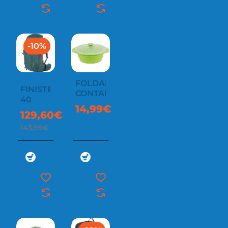
-10%
FOLDABLE
FINISTERRE
CONTAINER
40
14,99€
129,60€
143,99€