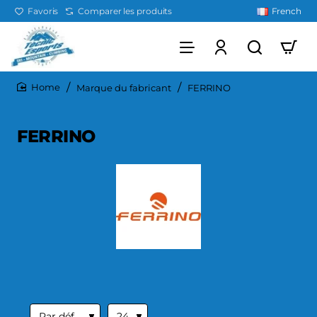
Favoris
Comparer les produits
French
Marque du fabricant
FERRINO
home
FERRINO