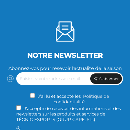
NOTRE NEWSLETTER
Abonnez-vos pour resevoir l'actualité de la saison
Saisissez
S'abonner
votre
adresse
e-
J’ai lu et accepté les
Politique de
mail
confidentialité
J’accepte de recevoir des informations et des
newsletters sur les produits et services de
TÈCNIC ESPORTS (GRUP CAPE, S.L.)