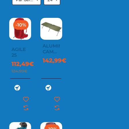
-10%
ALUMINIUM
AGILE
CAMPING
25
COT
142,99€
112,49€
124,99€