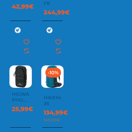
FR
42,99€
244,99€
-10%
HIGWAY
HIKEMASTER
PHONE
36
HOLDER
25,99€
134,99€
149,99€