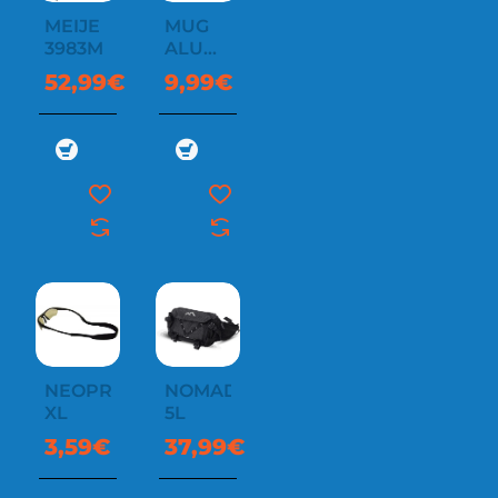
MEIJE
MUG
3983M
ALU
MOUSQUETINS
52,99€
9,99€
ET
SERI
NEOPRENE
NOMAD
XL
5L
3,59€
37,99€