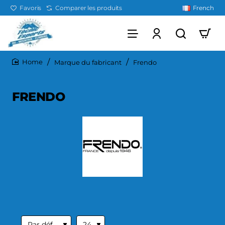
Favoris
Comparer les produits
French
Marque du fabricant
Frendo
home
FRENDO