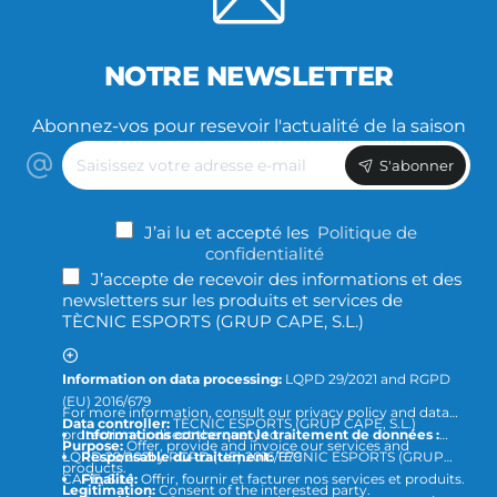
NOTRE NEWSLETTER
Abonnez-vos pour resevoir l'actualité de la saison
Saisissez
S'abonner
votre
adresse
e-
J’ai lu et accepté les
Politique de
mail
confidentialité
J’accepte de recevoir des informations et des
newsletters sur les produits et services de
TÈCNIC ESPORTS (GRUP CAPE, S.L.)
Information on data processing:
LQPD 29/2021 and RGPD
(EU) 2016/679
For more information, consult our privacy policy and data
Data controller:
TÈCNIC ESPORTS (GRUP CAPE, S.L.)
protection or direct the query to
Informations concernant le traitement de données :
Purpose:
Offer, provide and invoice our services and
LQPD 29/2021 y RGPD (UE) 2016/679
Responsable du traitement:
TÈCNIC ESPORTS (GRUP
products.
CAPE, S.L.)
Finalité:
Offrir, fournir et facturer nos services et produits.
Legitimation:
Consent of the interested party.