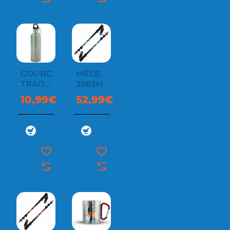
GOURDE
MEIJE
TRADITION
3983M
0.75L
10,99€
52,99€