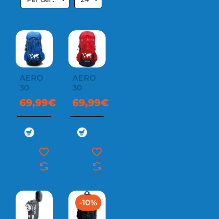
AERO
AERO
30
30
69,99€
69,99€
-10%