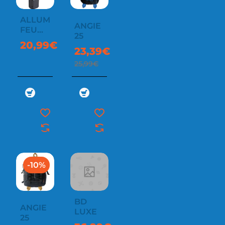
ALLUME
ANGIE
FEU
25
PLASMA
20,99€
ETANCHE
23,39€
25,99€
-10%
BD
ANGIE
LUXE
25