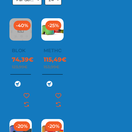
-40%
-25%
BLOK
METHOD
74,39€
115,49€
123,99€
153,99€
-20%
-20%