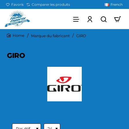
Favoris
Comparer les produits
French
Marque du fabricant
GIRO
home
GIRO