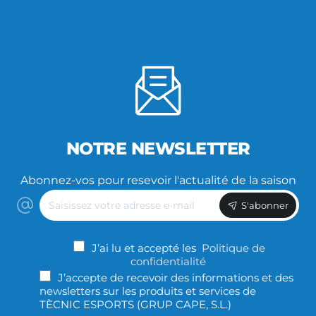
NOTRE NEWSLETTER
Abonnez-vos pour resevoir l'actualité de la saison
Saisissez
S'abonner
votre
adresse
e-
J’ai lu et accepté les
Politique de
mail
confidentialité
J’accepte de recevoir des informations et des
newsletters sur les produits et services de
TÈCNIC ESPORTS (GRUP CAPE, S.L.)