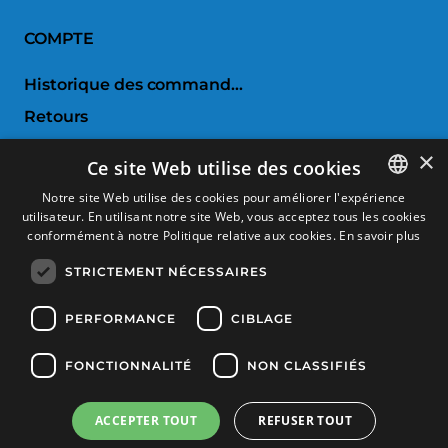
COMPTE
Historique des commandes
Retours
Liste de souhaits
×
Ce site Web utilise des cookies
Comparer les produits
Notre site Web utilise des cookies pour améliorer l'expérience
utilisateur. En utilisant notre site Web, vous acceptez tous les cookies
SPANISH
SERVICE CLIENTS
conformément à notre Politique relative aux cookies.
En savoir plus
CATALAN
STRICTEMENT NÉCESSAIRES
Conditions d'achat
FRENCH
Retours et échanges
ENGLISH
PERFORMANCE
CIBLAGE
Frais d'envoi
FONCTIONNALITÉ
NON CLASSIFIÉS
Méthodes de payement
ACCEPTER TOUT
REFUSER TOUT