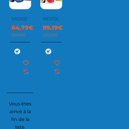
MOXIE
REVOLT
64,79€
99,19€
80,99€
123,99€
Vous êtes
arrivé à la
fin de la
liste.