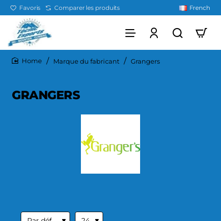
Favoris
Comparer les produits
French
Marque du fabricant
Grangers
home
GRANGERS