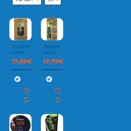
CLOTHING
DOWN
CARE
WASH
KIT
KIT
17,69€
17,79€