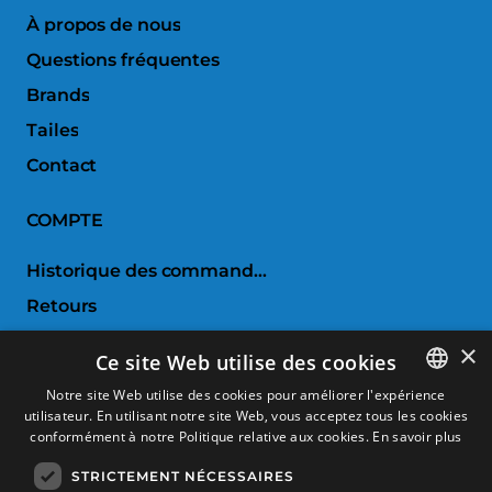
À propos de nous
Questions fréquentes
Brands
Tailes
Contact
COMPTE
Historique des commandes
Retours
Liste de souhaits
×
Ce site Web utilise des cookies
Comparer les produits
Notre site Web utilise des cookies pour améliorer l'expérience
utilisateur. En utilisant notre site Web, vous acceptez tous les cookies
SPANISH
SERVICE CLIENTS
conformément à notre Politique relative aux cookies.
En savoir plus
CATALAN
STRICTEMENT NÉCESSAIRES
Conditions d'achat
FRENCH