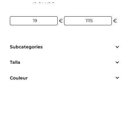
19€
1 115€
€
€
Subcategories
Talla
Couleur