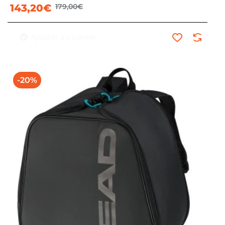
143,20€
179,00€
Ajouter au panier
-20%