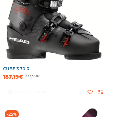
CUBE 3 70 R
187,19€
233,99€
Ajouter au panier
-25%