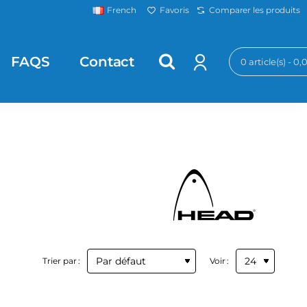
Favoris
Comparer les produits
French
FAQS
Contact
0 article(s) - 0
Trier par :
Voir :