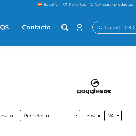
Favoritos
Comparar productos
Español
AQS
Contacto
0 artículo(s) - 0,00€
enar por:
Mostrar: