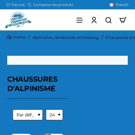
Favoris
Comparer les produits
French
Alpinisme, randonnée et trekking
Chaussures d'
home
CHAUSSURES
D'ALPINISME