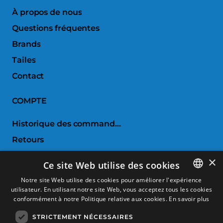
À propos de nous
Questions fréquentes
Brands
Tailes
Contact
COMPTE
Historique des commandes
Retours
Liste de souhaits
×
Ce site Web utilise des cookies
Comparer les produits
Notre site Web utilise des cookies pour améliorer l'expérience
utilisateur. En utilisant notre site Web, vous acceptez tous les cookies
SPANISH
SERVICE CLIENTS
conformément à notre Politique relative aux cookies.
En savoir plus
CATALAN
STRICTEMENT NÉCESSAIRES
Conditions d'achat
FRENCH