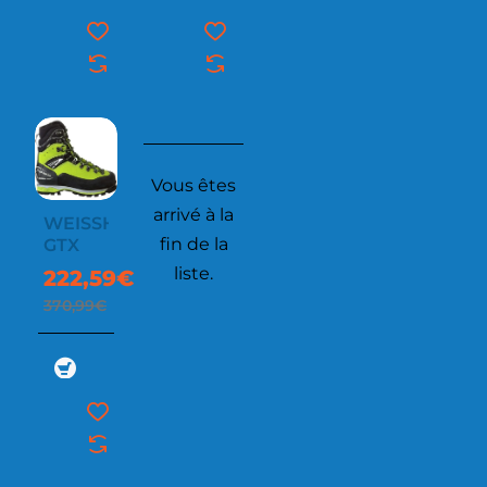
Vous êtes
arrivé à la
WEISSHORN
-40%
fin de la
GTX
liste.
222,59€
370,99€