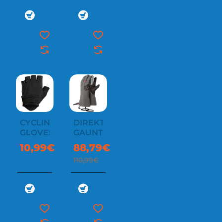
CYCLING
DIREKT
-20%
GLOVES
GAUNTLET
10,99€
88,79€
110,99€