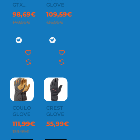
GTX
GLOVE
GLOVES
98,69€
109,59€
140,99€
136,99€
COULOIR
CREST
-20%
GLOVE
GLOVE
111,99€
55,99€
139,99€