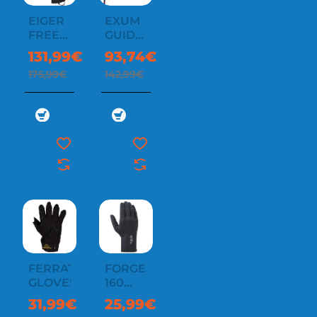
EIGER
EXUM
-25%
-34%
FREE
GUIDE
GLOVE
GLOVE
131,99€
93,74€
175,99€
142,99€
FERRATA
FORGE
GLOVES
160
GLOVES
31,99€
25,99€