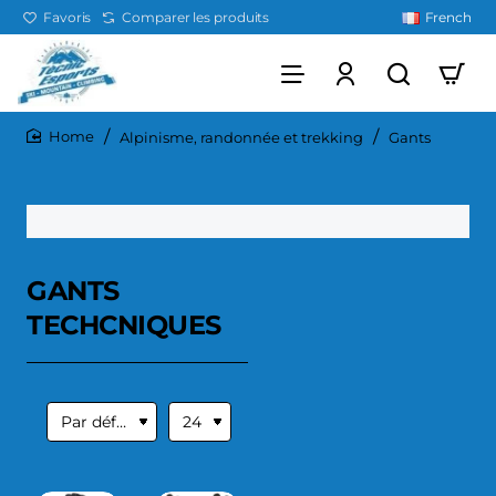
Favoris
Comparer les produits
French
Alpinisme, randonnée et trekking
Gants
home
GANTS
TECHCNIQUES