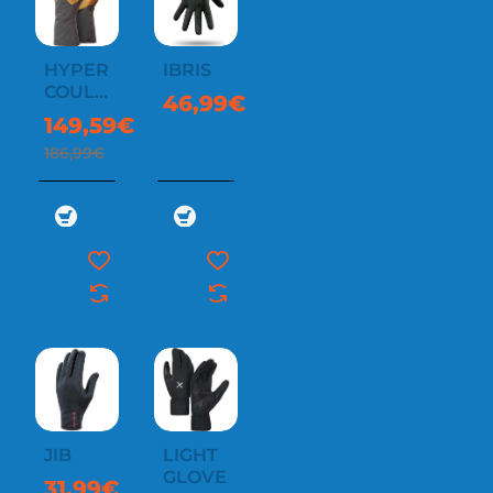
HYPER
IBRIS
-20%
COULOIR
46,99€
GAUNTLET
149,59€
186,99€
JIB
LIGHT
GLOVE
31,99€