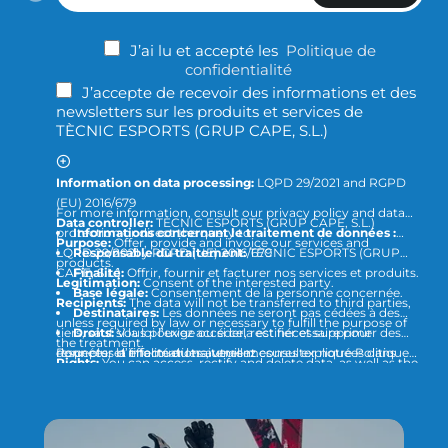
adresse
e-
J’ai lu et accepté les
Politique de
mail
confidentialité
J’accepte de recevoir des informations et des
newsletters sur les produits et services de
TÈCNIC ESPORTS (GRUP CAPE, S.L.)
Information on data processing:
LQPD 29/2021 and RGPD
(EU) 2016/679
For more information, consult our privacy policy and data
Data controller:
TÈCNIC ESPORTS (GRUP CAPE, S.L.)
protection or direct the query to
Informations concernant le traitement de données :
Purpose:
Offer, provide and invoice our services and
LQPD 29/2021 y RGPD (UE) 2016/679
Responsable du traitement:
TÈCNIC ESPORTS (GRUP
products.
CAPE, S.L.)
Finalité:
Offrir, fournir et facturer nos services et produits.
Legitimation:
Consent of the interested party.
Base légale:
Consentement de la personne concernée.
Recipients:
The data will not be transferred to third parties,
Destinataires:
Les données ne seront pas cédées à des
unless required by law or necessary to fulfill the purpose of
tiers, sauf si la loi l’exige ou si cela est nécessaire pour
Droits:
Vous pouvez accéder, rectifier et supprimer des
the treatment.
respecter la finalité du traitement.
données, et effectuer les autres mesures expliquées dans
Pour plus d’informations, veuillez consulter notre Politique
Rights:
You can access, rectify and delete data, as well as the
notre Politique de confidentialité et de protection des
de confidentialité et de protection des données ou vous
rest of the measures explained in our privacy and data
données.
adresser à :
info@tecnicesports.com
protection policy.