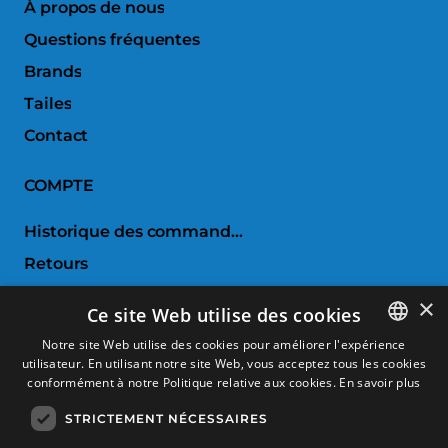
À propos de nous
Questions fréquentes
Brands
Tailes
Contact
COMPTE
Historique des commandes
Retours
Liste de souhaits
×
Ce site Web utilise des cookies
Comparer les produits
Notre site Web utilise des cookies pour améliorer l'expérience
utilisateur. En utilisant notre site Web, vous acceptez tous les cookies
SPANISH
SERVICE CLIENTS
conformément à notre Politique relative aux cookies.
En savoir plus
CATALAN
STRICTEMENT NÉCESSAIRES
Conditions d'achat
FRENCH