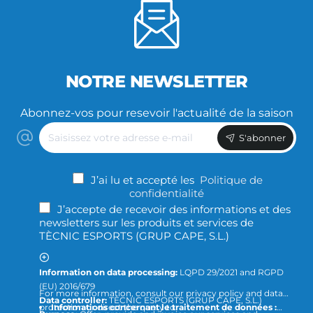
NOTRE NEWSLETTER
Abonnez-vos pour resevoir l'actualité de la saison
Saisissez
S'abonner
votre
adresse
e-
J’ai lu et accepté les
Politique de
mail
confidentialité
J’accepte de recevoir des informations et des
newsletters sur les produits et services de
TÈCNIC ESPORTS (GRUP CAPE, S.L.)
Information on data processing:
LQPD 29/2021 and RGPD
(EU) 2016/679
For more information, consult our privacy policy and data
Data controller:
TÈCNIC ESPORTS (GRUP CAPE, S.L.)
protection or direct the query to
Informations concernant le traitement de données :