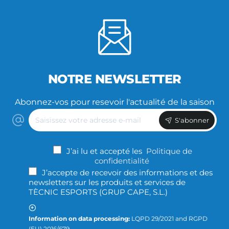
NOTRE NEWSLETTER
Abonnez-vos pour resevoir l'actualité de la saison
Saisissez
S'abonner
votre
adresse
e-
J’ai lu et accepté les
Politique de
mail
confidentialité
J’accepte de recevoir des informations et des
newsletters sur les produits et services de
TÈCNIC ESPORTS (GRUP CAPE, S.L.)
Information on data processing:
LQPD 29/2021 and RGPD
(EU) 2016/679