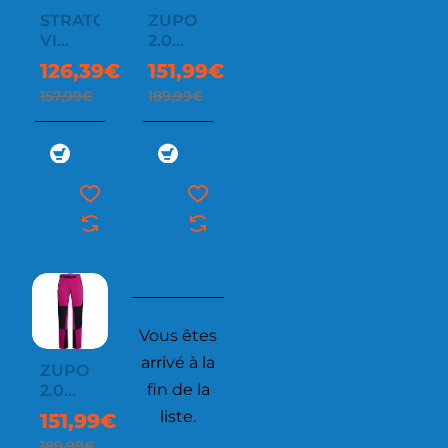
STRATOS
ZUPO
-20%
-20%
VI
2.0
RACING
PANT
126,39€
151,99€
PANT
MEN
157,99€
189,99€
W
Vous êtes
arrivé à la
ZUPO
-20%
fin de la
2.0
PANT
liste.
151,99€
WOMEN
189,99€