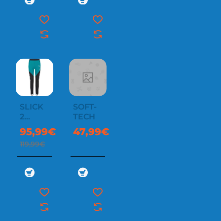
SLICK
SOFT-
-20%
2
TECH
PANTS
95,99€
47,99€
WOMAN
119,99€