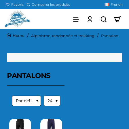
Favoris
Comparer les produits
French
Alpinisme, randonnée et trekking
Pantalon
home
PANTALONS