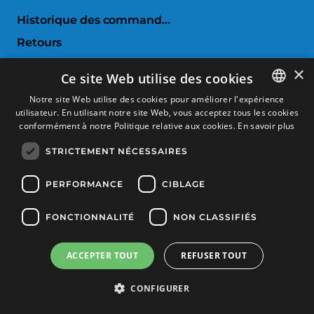
Historique des commandes
Retours
Liste de souhaits
×
Ce site Web utilise des cookies
Comparer les produits
Notre site Web utilise des cookies pour améliorer l'expérience
utilisateur. En utilisant notre site Web, vous acceptez tous les cookies
SPANISH
SERVICE CLIENTS
conformément à notre Politique relative aux cookies.
En savoir plus
CATALAN
STRICTEMENT NÉCESSAIRES
Conditions d'achat
FRENCH
Retours et échanges
ENGLISH
PERFORMANCE
CIBLAGE
Frais d'envoi
FONCTIONNALITÉ
NON CLASSIFIÉS
Méthodes de payement
ACCEPTER TOUT
REFUSER TOUT
Produits filtration
Copyright © 2025, Tècnic Esport, Tous les droits sont réservés
CONFIGURER
Politique de confidentialité
Politique de cookies
Mention légales