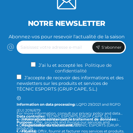
NOTRE NEWSLETTER
Abonnez-vos pour resevoir l'actualité de la saison
Saisissez
S'abonner
votre
adresse
e-
J’ai lu et accepté les
Politique de
mail
confidentialité
J’accepte de recevoir des informations et des
newsletters sur les produits et services de
TÈCNIC ESPORTS (GRUP CAPE, S.L.)
Information on data processing:
LQPD 29/2021 and RGPD
(EU) 2016/679
For more information, consult our privacy policy and data
Data controller:
TÈCNIC ESPORTS (GRUP CAPE, S.L.)
protection or direct the query to
Informations concernant le traitement de données :
Purpose:
Offer, provide and invoice our services and
LQPD 29/2021 y RGPD (UE) 2016/679
Responsable du traitement:
TÈCNIC ESPORTS (GRUP
products.
CAPE, S.L.)
Finalité:
Offrir, fournir et facturer nos services et produits.