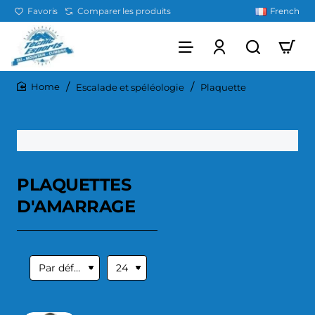
Favoris
Comparer les produits
French
Escalade et spéléologie
Plaquette
home
PLAQUETTES
D'AMARRAGE