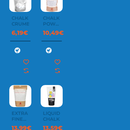
CHALK
CHALK
CRUMBLE
POWDER
300 G
6,19€
10,49€
EXTRA
LIQUID
FINE
CHALK
CHALK
13,99€
13,59€