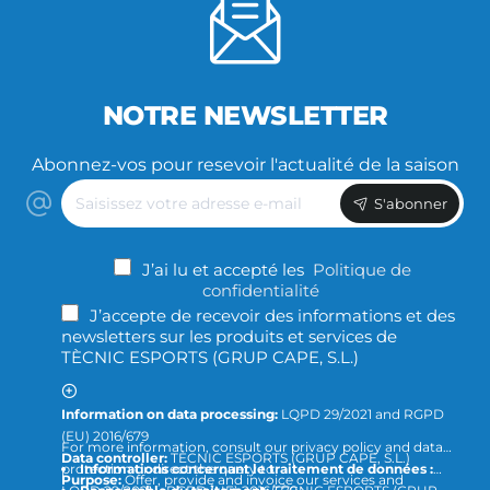
NOTRE NEWSLETTER
Abonnez-vos pour resevoir l'actualité de la saison
Saisissez
S'abonner
votre
adresse
e-
J’ai lu et accepté les
Politique de
mail
confidentialité
J’accepte de recevoir des informations et des
newsletters sur les produits et services de
TÈCNIC ESPORTS (GRUP CAPE, S.L.)
Information on data processing:
LQPD 29/2021 and RGPD
(EU) 2016/679
For more information, consult our privacy policy and data
Data controller:
TÈCNIC ESPORTS (GRUP CAPE, S.L.)
protection or direct the query to
Informations concernant le traitement de données :
Purpose:
Offer, provide and invoice our services and