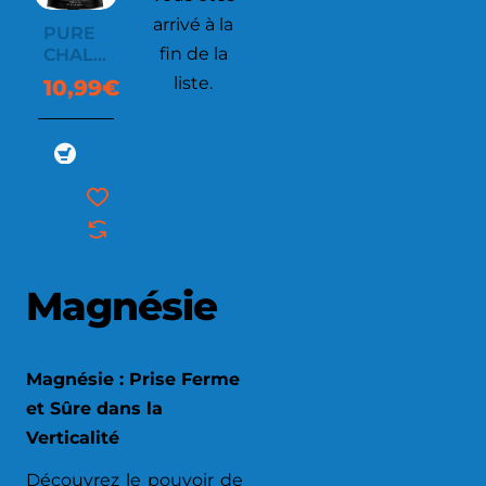
arrivé à la
PURE
fin de la
CHALK
CHUNKY
liste.
10,99€
350G
Magnésie
Magnésie : Prise Ferme
et Sûre dans la
Verticalité
Découvrez le pouvoir de