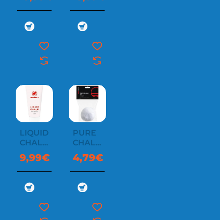
POWDER
300 G
LIQUID
PURE
CHALK
CHALK
200 ML
BALL
9,99€
4,79€
60G