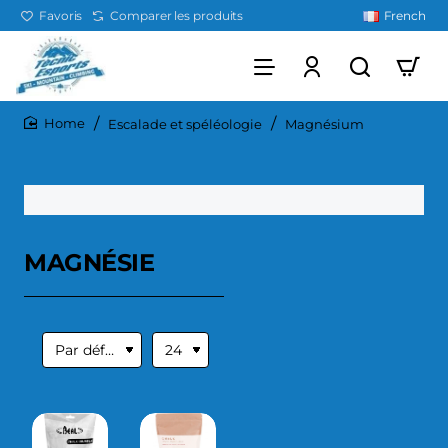
Favoris
Comparer les produits
French
Escalade et spéléologie
Magnésium
home
MAGNÉSIE