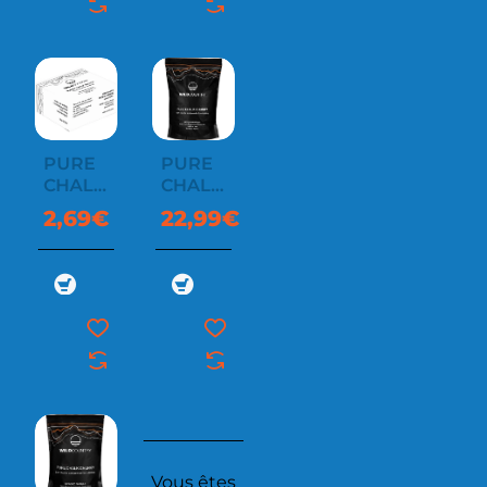
PURE
PURE
CHALK
CHALK
BLOCK
CHUNKY
2,69€
22,99€
58G
1 KG
Vous êtes