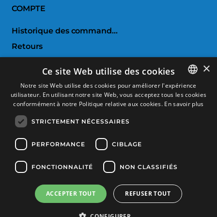
COMPTE
Historique des commandes
Retours
Liste de souhaits
×
Ce site Web utilise des cookies
Comparer les produits
Notre site Web utilise des cookies pour améliorer l'expérience
utilisateur. En utilisant notre site Web, vous acceptez tous les cookies
SPANISH
SERVICE CLIENTS
conformément à notre Politique relative aux cookies.
En savoir plus
CATALAN
STRICTEMENT NÉCESSAIRES
Conditions d'achat
FRENCH
Retours et échanges
ENGLISH
PERFORMANCE
CIBLAGE
Frais d'envoi
FONCTIONNALITÉ
NON CLASSIFIÉS
Méthodes de payement
ACCEPTER TOUT
REFUSER TOUT
Produits filtration
Copyright © 2025, Tècnic Esport, Tous les droits sont réservés
CONFIGURER