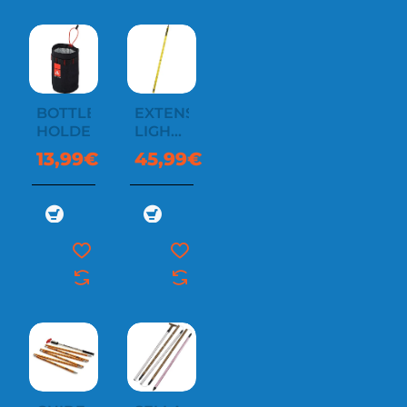
BOTTLE
EXTENSIONS
HOLDER
LIGHTNING
CARBON
13,99€
45,99€
PLUS