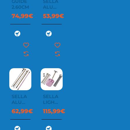
GUIDE
SELLA
2.60CM
ALUMINUM
240
74,99€
53,99€
PROBE
SELLA
SELLA
ALUMINUM
LIGHT
280
240
62,99€
115,99€
PROBE
SET