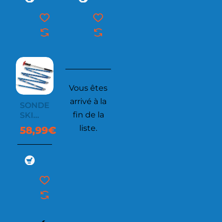
Vous êtes
arrivé à la
SONDE
fin de la
SKI
TRIP
liste.
58,99€
2.40