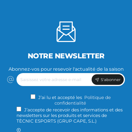
NOTRE NEWSLETTER
Abonnez-vos pour resevoir l'actualité de la saison
Saisissez
S'abonner
votre
adresse
e-
J’ai lu et accepté les
Politique de
mail
confidentialité
J’accepte de recevoir des informations et des
newsletters sur les produits et services de
TÈCNIC ESPORTS (GRUP CAPE, S.L.)