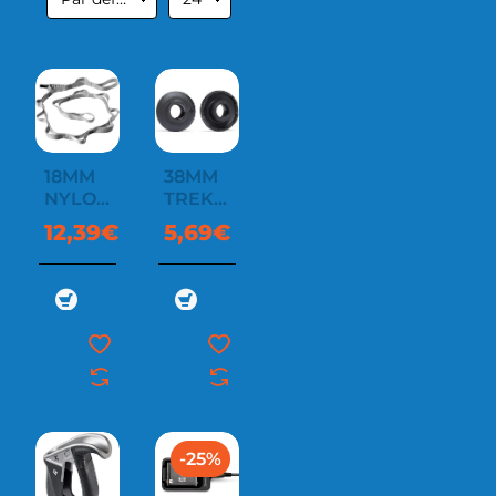
18MM
38MM
NYLON
TREKKING
DAISY
BASKET
12,39€
5,69€
CHAIN
140CM
-25%