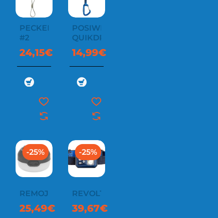
PECKER
POSIWIRE
#2
QUIKDRAW
24,15€
14,99€
-25%
-25%
REMOJI
REVOLT
25,49€
39,67€