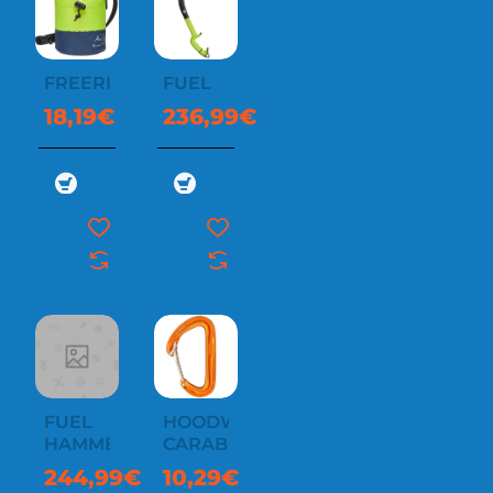
FREERIDE
FUEL
18,19€
236,99€
FUEL
HOODWIRE
HAMMER
CARABINER
244,99€
10,29€