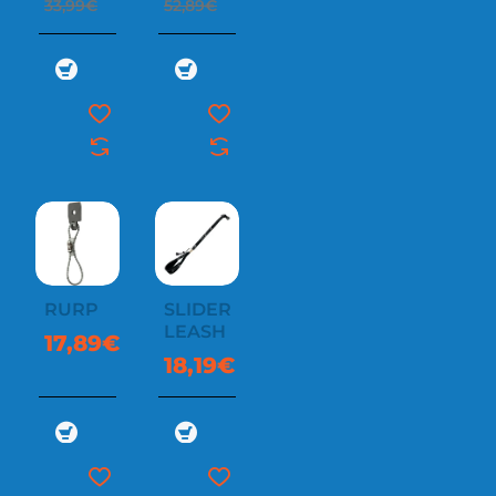
33,99€
52,89€
RURP
SLIDER
LEASH
17,89€
18,19€