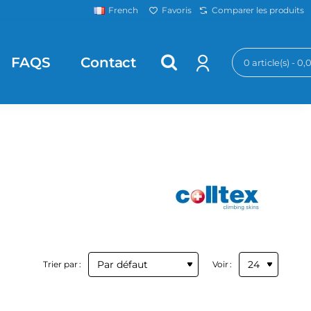
Favoris
Comparer les produits
French
FAQS
Contact
0 article(s) - 0
Trier par :
Voir :