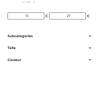
13€
27€
€
€
Subcategories
Talla
Couleur