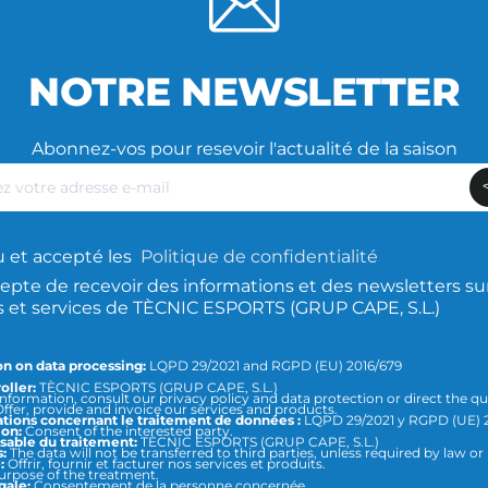
NOTRE NEWSLETTER
Abonnez-vos pour resevoir l'actualité de la saison
z
lu et accepté les
Politique de confidentialité
epte de recevoir des informations et des newsletters sur
s et services de TÈCNIC ESPORTS (GRUP CAPE, S.L.)
n on data processing:
LQPD 29/2021 and RGPD (EU) 2016/679
oller:
TÈCNIC ESPORTS (GRUP CAPE, S.L.)
nformation, consult our privacy policy and data protection or direct the qu
ffer, provide and invoice our services and products.
tions concernant le traitement de données :
LQPD 29/2021 y RGPD (UE) 
ion:
Consent of the interested party.
able du traitement:
TÈCNIC ESPORTS (GRUP CAPE, S.L.)
:
The data will not be transferred to third parties, unless required by law or
:
Offrir, fournir et facturer nos services et produits.
 purpose of the treatment.
gale:
Consentement de la personne concernée.