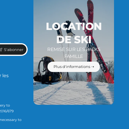
LOCATION
DE SKI
REMISE SUR LES PACKS
S'abonner
FAMILLE
Plus d'informations ➝
 les
ery to
2016/679
 necessary to