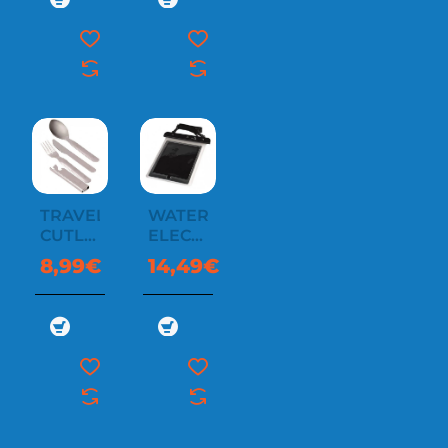
TRAVEL
WATERPROOF
CUTLERY
ELECTONIC
DELUXE
CASE
8,99€
14,49€