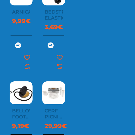
ARNICA
BEDSTRAW
ELASTIC
9,99€
3,69€
BELLOW
CERF
FOOT
PICNIC
PUMP
BOX M
9,19€
29,99€