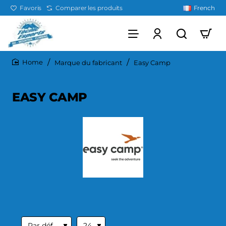
Favoris
Comparer les produits
French
Marque du fabricant
Easy Camp
home
EASY CAMP