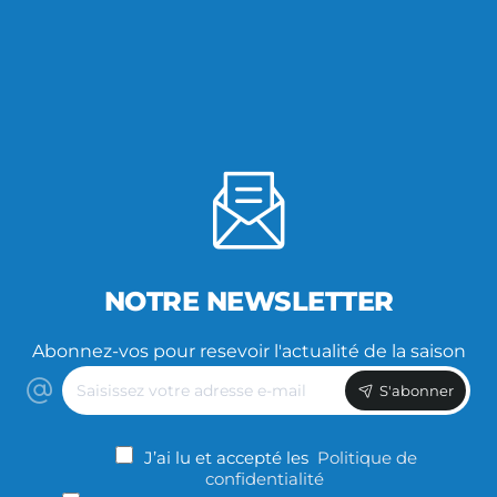
NOTRE NEWSLETTER
Abonnez-vos pour resevoir l'actualité de la saison
Saisissez
S'abonner
votre
adresse
e-
J’ai lu et accepté les
Politique de
mail
confidentialité