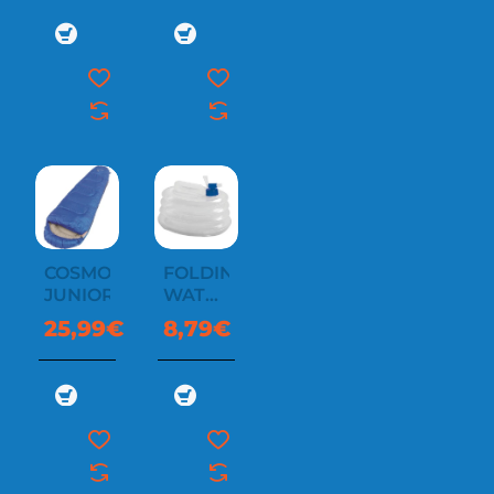
COSMOS
FOLDING
JUNIOR
WATER
CARRIER
25,99€
8,79€
8L