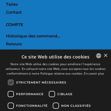
Tailes
Contact
COMPTE
Historique des commandes
Retours
Liste de souhaits
×
Ce site Web utilise des cookies
Comparer les produits
Notre site Web utilise des cookies pour améliorer l'expérience
utilisateur. En utilisant notre site Web, vous acceptez tous les cookies
SPANISH
SERVICE CLIENTS
conformément à notre Politique relative aux cookies.
En savoir plus
CATALAN
STRICTEMENT NÉCESSAIRES
Conditions d'achat
FRENCH
Retours et échanges
ENGLISH
PERFORMANCE
CIBLAGE
Frais d'envoi
FONCTIONNALITÉ
NON CLASSIFIÉS
Méthodes de payement