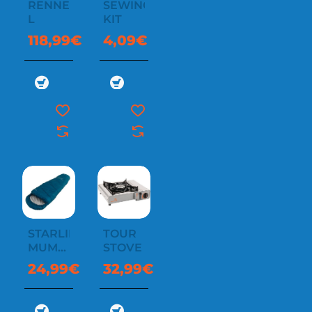
RENNES
SEWING
L
KIT
118,99€
4,09€
STARLING
TOUR
MUMMY
STOVE
JR
24,99€
32,99€