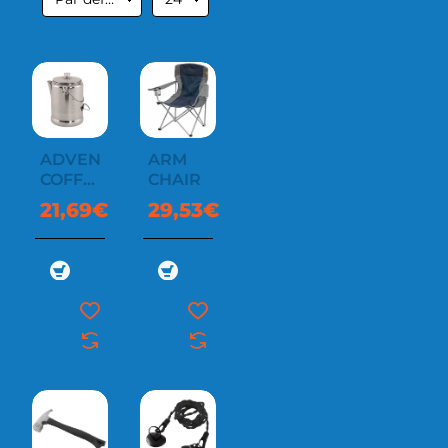
ADVENTURE
ARM
COFFEE
CHAIR
POT
21,69€
29,53€