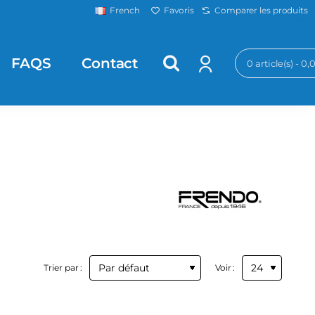
Favoris
Comparer les produits
French
FAQS
Contact
0 article(s) - 0
Trier par :
Voir :