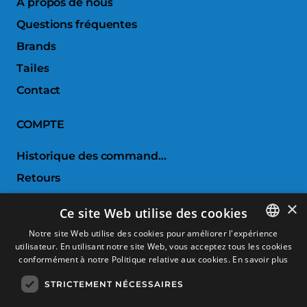
À propos de nous
Questions fréquentes
Brands
Tailes
Contact
COMPTE
Historique des commandes
Retours
Liste de souhaits
×
Ce site Web utilise des cookies
Comparer les produits
Notre site Web utilise des cookies pour améliorer l'expérience
utilisateur. En utilisant notre site Web, vous acceptez tous les cookies
SPANISH
SERVICE CLIENTS
conformément à notre Politique relative aux cookies.
En savoir plus
CATALAN
STRICTEMENT NÉCESSAIRES
Conditions d'achat
FRENCH