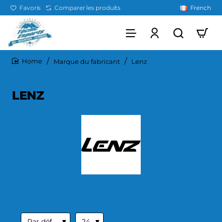
Favoris
Comparer les produits
French
Marque du fabricant
Lenz
home
LENZ