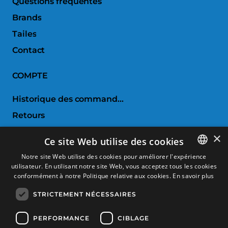
Questions fréquentes
Brands
Tailes
Contact
COMPTE
Historique des commandes
Retours
Liste de souhaits
×
Ce site Web utilise des cookies
Comparer les produits
Notre site Web utilise des cookies pour améliorer l'expérience
utilisateur. En utilisant notre site Web, vous acceptez tous les cookies
SPANISH
SERVICE CLIENTS
conformément à notre Politique relative aux cookies.
En savoir plus
CATALAN
STRICTEMENT NÉCESSAIRES
Conditions d'achat
FRENCH
Retours et échanges
ENGLISH
PERFORMANCE
CIBLAGE