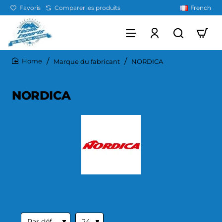
Favoris
Comparer les produits
French
Marque du fabricant
NORDICA
home
NORDICA