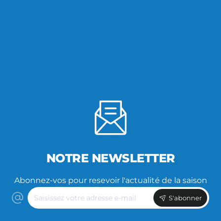
NOTRE NEWSLETTER
Abonnez-vos pour resevoir l'actualité de la saison
Saisissez
S'abonner
votre
adresse
e-