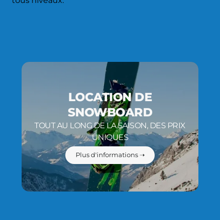
tous niveaux.
LOCATION DE
SNOWBOARD
TOUT AU LONG DE LA SAISON, DES PRIX
UNIQUES
Plus d'informations ➝