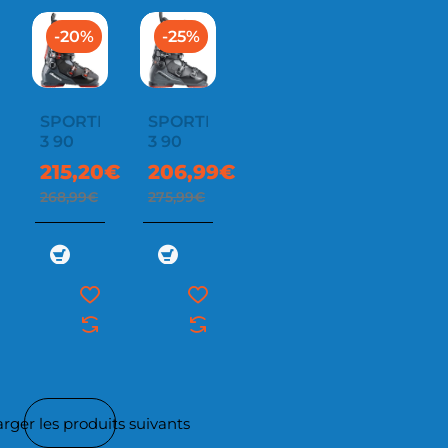
-20%
-25%
SPORTMACHINE
SPORTMACHINE
3 90
3 90
215,20€
206,99€
268,99€
275,99€
rger les produits suivants