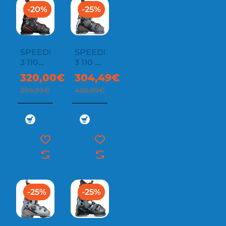
-20%
-25%
SPEEDMACHINE
SPEEDMACHINE
3 110
3 110 X
GW
GW
320,00€
304,49€
399,99€
405,99€
-25%
-25%