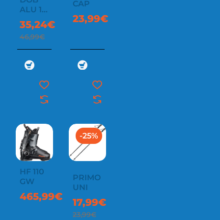
CAP
ALU 18
23,99€
MM
35,24€
STANDARD
46,99€
-25%
HF 110
PRIMO
GW
UNI
465,99€
17,99€
23,99€