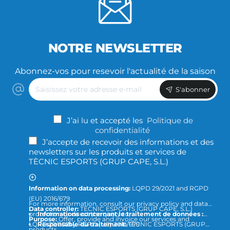
NOTRE NEWSLETTER
Abonnez-vos pour resevoir l'actualité de la saison
Saisissez
S'abonner
votre
adresse
e-
J’ai lu et accepté les
Politique de
mail
confidentialité
J’accepte de recevoir des informations et des
newsletters sur les produits et services de
TÈCNIC ESPORTS (GRUP CAPE, S.L.)
Information on data processing:
LQPD 29/2021 and RGPD
(EU) 2016/679
For more information, consult our privacy policy and data
Data controller:
TÈCNIC ESPORTS (GRUP CAPE, S.L.)
protection or direct the query to
Informations concernant le traitement de données :
Purpose:
Offer, provide and invoice our services and
LQPD 29/2021 y RGPD (UE) 2016/679
Responsable du traitement:
TÈCNIC ESPORTS (GRUP
products.