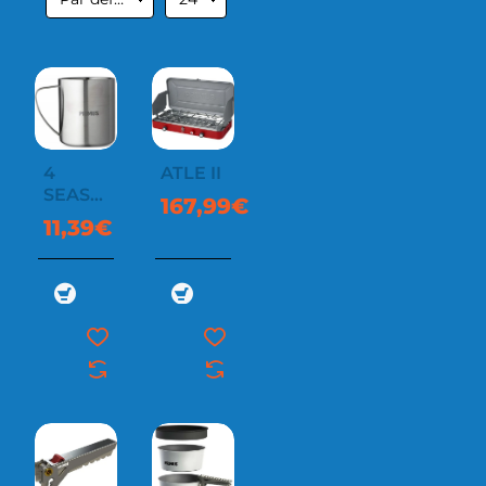
4
ATLE II
SEASON
167,99€
MUG
11,39€
0.3 L