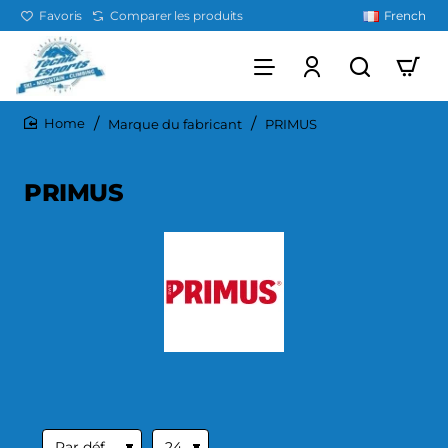
Favoris
Comparer les produits
French
Marque du fabricant
PRIMUS
home
PRIMUS