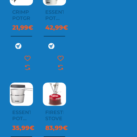
CRIMP
ESSENTIAL
POTGRIPPER
POT
SET
21,99€
42,99€
1.3L
ESSENTIAL
FIRESTICK
POT
STOVE
SET
35,99€
83,99€
2.3L