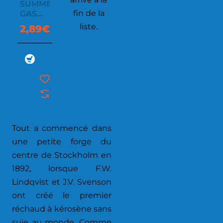
SUMMER
fin de la
GAS
PIERCIABLE
liste.
2,89€
190G
Tout a commencé dans
une petite forge du
centre de Stockholm en
1892, lorsque F.W.
Lindqvist et J.V. Svenson
ont créé le premier
réchaud à kérosène sans
suie au monde. Comme