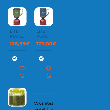
LITE
LITE
PLUS
PLUS
STOVE
STOVE
126,99€
127,00€
SYSTEM
SYSTEM
Vous êtes
arrivé à la