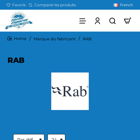
Favoris
Comparer les produits
French
Marque du fabricant
RAB
home
RAB