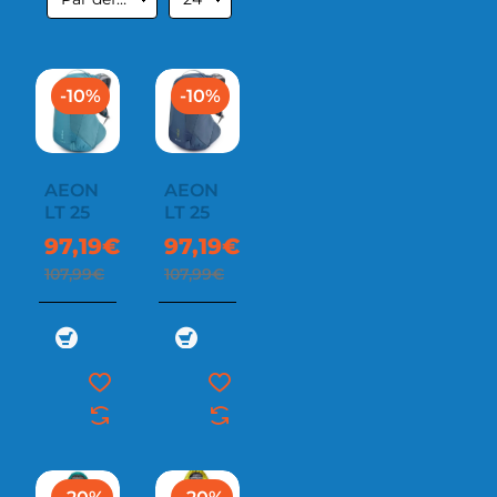
-10%
-10%
AEON
AEON
LT 25
LT 25
97,19€
97,19€
107,99€
107,99€