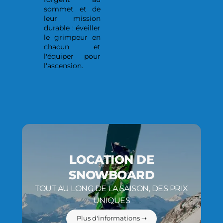
sommet et de
leur mission
durable : éveiller
le grimpeur en
chacun et
l'équiper pour
l'ascension.
LOCATION DE
SNOWBOARD
TOUT AU LONG DE LA SAISON, DES PRIX
UNIQUES
Plus d'informations ➝