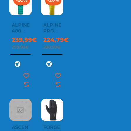
-20%
-20%
ALPINE
ALPINE
400
PRO
WOMENS
200 XL
239,99€
224,79€
299,99€
280,99€
ASCENT
FORGE