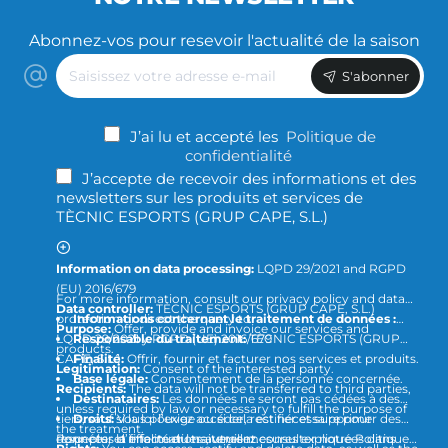
Abonnez-vos pour resevoir l'actualité de la saison
Saisissez
S'abonner
votre
adresse
e-
J’ai lu et accepté les
Politique de
mail
confidentialité
J’accepte de recevoir des informations et des
newsletters sur les produits et services de
TÈCNIC ESPORTS (GRUP CAPE, S.L.)
Information on data processing:
LQPD 29/2021 and RGPD
(EU) 2016/679
For more information, consult our privacy policy and data
Data controller:
TÈCNIC ESPORTS (GRUP CAPE, S.L.)
protection or direct the query to
Informations concernant le traitement de données :
Purpose:
Offer, provide and invoice our services and
LQPD 29/2021 y RGPD (UE) 2016/679
Responsable du traitement:
TÈCNIC ESPORTS (GRUP
products.
CAPE, S.L.)
Finalité:
Offrir, fournir et facturer nos services et produits.
Legitimation:
Consent of the interested party.
Base légale:
Consentement de la personne concernée.
Recipients:
The data will not be transferred to third parties,
Destinataires:
Les données ne seront pas cédées à des
unless required by law or necessary to fulfill the purpose of
tiers, sauf si la loi l’exige ou si cela est nécessaire pour
Droits:
Vous pouvez accéder, rectifier et supprimer des
the treatment.
respecter la finalité du traitement.
données, et effectuer les autres mesures expliquées dans
Pour plus d’informations, veuillez consulter notre Politique