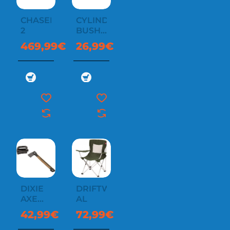
CHASER
CYLINDER
2
BUSH
SAW
469,99€
26,99€
DIXIE
DRIFTWOOD
AXE
AL
23.5"
42,99€
72,99€