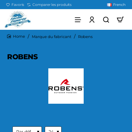
Favoris
Comparer les produits
French
Marque du fabricant
Robens
home
ROBENS