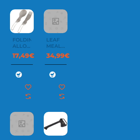
FOLDING
LEAF
ALLOY
MEAL
CUTLERY
KIT
17,49€
34,99€
SET