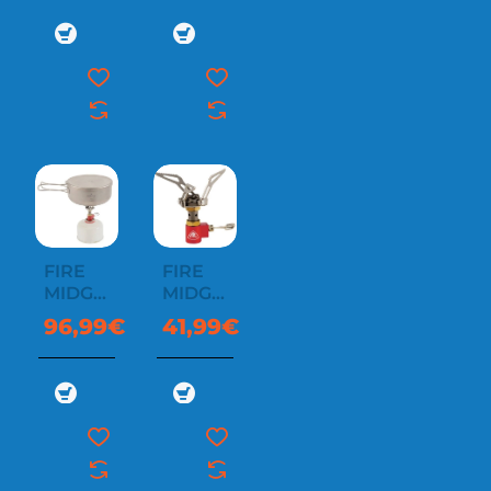
FIRE
FIRE
MIDGE
MIDGE
TI.
TITANIUM
96,99€
41,99€
COOK
SET