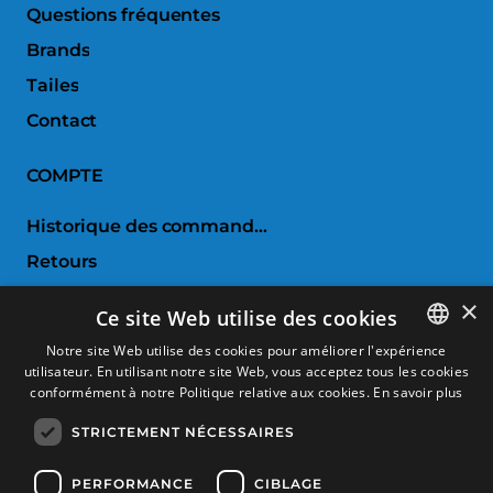
Questions fréquentes
Brands
Tailes
Contact
COMPTE
Historique des commandes
Retours
Liste de souhaits
×
Ce site Web utilise des cookies
Comparer les produits
Notre site Web utilise des cookies pour améliorer l'expérience
utilisateur. En utilisant notre site Web, vous acceptez tous les cookies
SPANISH
SERVICE CLIENTS
conformément à notre Politique relative aux cookies.
En savoir plus
CATALAN
STRICTEMENT NÉCESSAIRES
Conditions d'achat
FRENCH
Retours et échanges
ENGLISH
PERFORMANCE
CIBLAGE