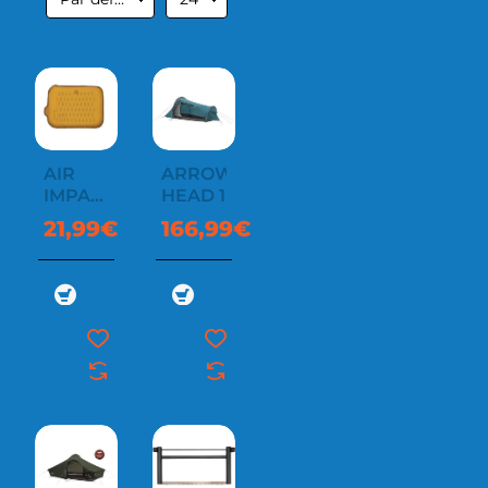
AIR
ARROW
IMPACT
HEAD 1
SEAT
21,99€
166,99€
38