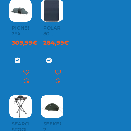
PIONEER
POLARSHIELD
2EX
80
DOUBLE
309,99€
284,99€
SEARCHER
SEEKER
STOOL
2