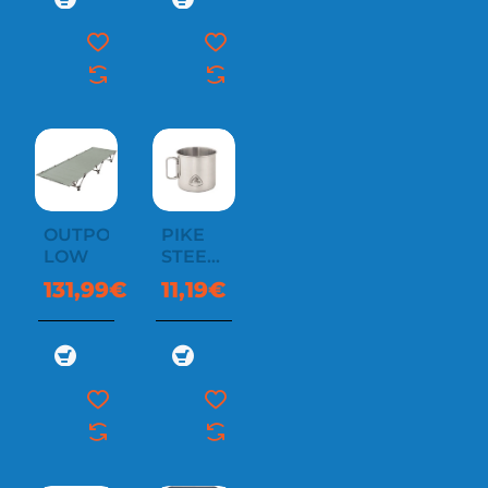
OUTPOST
PIKE
LOW
STEEL
MUG
131,99€
11,19€