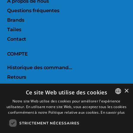
À propos de nous
Questions fréquentes
Brands
Tailes
Contact
COMPTE
Historique des commandes
Retours
Liste de souhaits
×
Ce site Web utilise des cookies
Comparer les produits
Notre site Web utilise des cookies pour améliorer l'expérience
utilisateur. En utilisant notre site Web, vous acceptez tous les cookies
SPANISH
SERVICE CLIENTS
conformément à notre Politique relative aux cookies.
En savoir plus
CATALAN
STRICTEMENT NÉCESSAIRES
Conditions d'achat
FRENCH