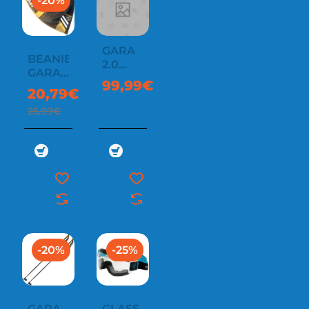
-20%
GARA
BEANIE
2.0
GARA
BACKPACK
99,99€
HIGH
20,79€
MOUNTAIN
25,99€
-20%
-25%
GARA
GLASS