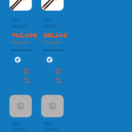
SKI
SKI
MAESTRO
ORTLES
.2
PRO 85
742,49€
581,24€
989,99€
774,99€
SKI
SKI
STRAP
TRAB