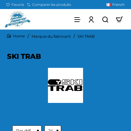
Favoris
Comparer les produits
French
Marque du fabricant
SKI TRAB
home
SKI TRAB