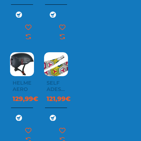
HELMET
SELF
AERO
ADESIVE
SKINS
129,99€
121,99€
MAESTRO.
2