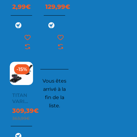
40MM
SKIN
2,99€
129,99€
MIX 76
-15%
Vous êtes
arrivé à la
TITAN
fin de la
VARIO.
liste.
2
309,39€
363,99€