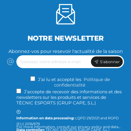
NOTRE NEWSLETTER
Abonnez-vos pour resevoir l'actualité de la saison
Saisissez
S'abonner
votre
adresse
e-
J’ai lu et accepté les
Politique de
mail
confidentialité
J’accepte de recevoir des informations et des
newsletters sur les produits et services de
TÈCNIC ESPORTS (GRUP CAPE, S.L.)
Information on data processing:
LQPD 29/2021 and RGPD
(EU) 2016/679
For more information, consult our privacy policy and data
Data controller:
TÈCNIC ESPORTS (GRUP CAPE, S.L.)