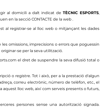
igir al domicili a dalt indicat de
TÈCNIC ESPORTS
,
iquen en la secció CONTACTE de la web .
t al registrar-se al lloc web o mitjançant les dades
e les omissions, imprecisions o errors que poguessin
ginar-se per la seva utilització.
rts.com el dret de suspendre la seva difusió total o
ipció o registre. Tot i això, per a la prestació d'algun
dreça, correu electrònic, número de telèfon, etc., el
 aquest lloc web, així com serveis presents o futurs,
erceres persones sense una autorització signada.