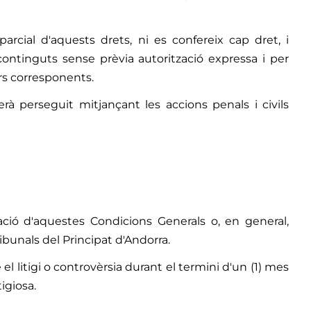
arcial d'aquests drets, ni es confereix cap dret, i
continguts sense prèvia autorització expressa i per
ers corresponents.
erà perseguit mitjançant les accions penals i civils
cació d'aquestes Condicions Generals o, en general,
ribunals del Principat d'Andorra.
el litigi o controvèrsia durant el termini d'un (1) mes
igiosa.