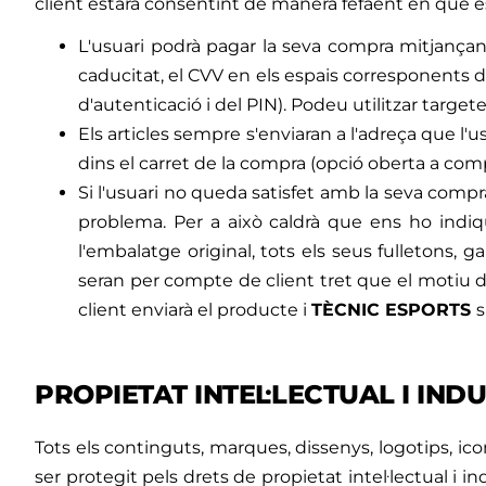
client estarà consentint de manera fefaent en què 
L'usuari podrà pagar la seva compra mitjançant 
caducitat, el CVV en els espais corresponents 
d'autenticació i del PIN). Podeu utilitzar targe
Els articles sempre s'enviaran a l'adreça que l'
dins el carret de la compra (opció oberta a comp
Si l'usuari no queda satisfet amb la seva compr
problema. Per a això caldrà que ens ho indiqu
l'embalatge original, tots els seus fulletons,
seran per compte de client tret que el motiu de
client enviarà el producte i
TÈCNIC ESPORTS
s
PROPIETAT INTEL·LECTUAL I IND
Tots els continguts, marques, dissenys, logotips, i
ser protegit pels drets de propietat intel·lectual i 