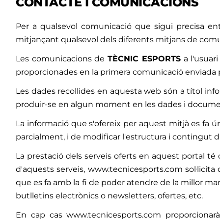
CONTACTE I COMUNICACIONS
Per a qualsevol comunicació que sigui precisa e
mitjançant qualsevol dels diferents mitjans de comun
Les comunicacions de
TÈCNIC ESPORTS
a l'usuari
proporcionades en la primera comunicació enviada pe
Les dades recollides en aquesta web són a títol inf
produir-se en algun moment en les dades i documents 
La informació que s'ofereix per aquest mitjà es fa ú
parcialment, i de modificar l'estructura i contingut d
La prestació dels serveis oferts en aquest portal té ca
d'aquests serveis, www.tecnicesports.com sol·licita 
que es fa amb la fi de poder atendre de la millor ma
butlletins electrònics o newsletters, ofertes, etc.
En cap cas www.tecnicesports.com proporcionarà 