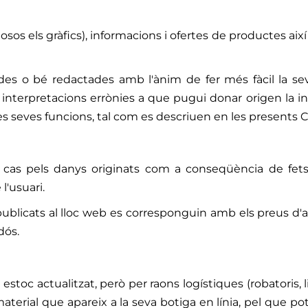
closos els gràfics), informacions i ofertes de productes a
cades o bé redactades amb l'ànim de fer més fàcil la s
 interpretacions errònies a que pugui donar origen la i
les seves funcions, tal com es descriuen en les presents 
s pels danys originats com a conseqüència de fets fo
'usuari.
ublicats al lloc web es corresponguin amb els preus d'ad
dós.
oc actualitzat, però per raons logístiques (robatoris, l
material que apareix a la seva botiga en línia, pel que po