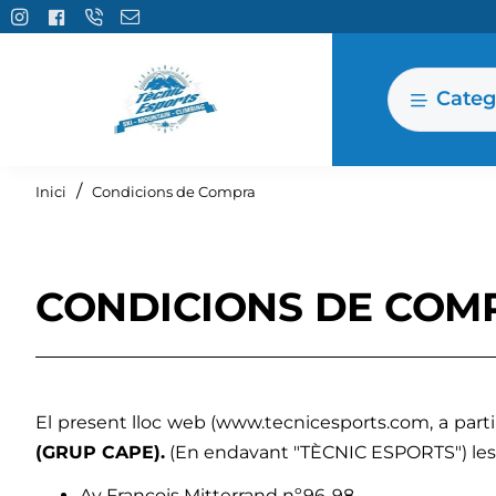
Categ
home
Inici
Condicions de Compra
CONDICIONS DE COM
El present lloc web (
www.tecnicesports.com
, a par
(GRUP CAPE).
(En endavant "TÈCNIC ESPORTS") les da
Av François Mitterrand nº96-98