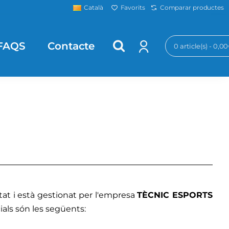
Favorits
Comparar productes
Català
FAQS
Contacte
0 article(s) - 0,0
etat i està gestionat per l'empresa
TÈCNIC ESPORTS
ials són les següents: