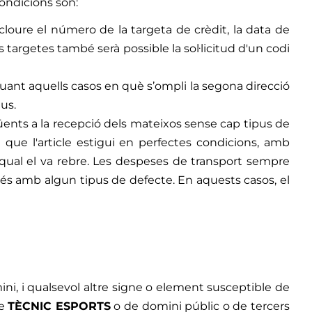
ondicions són:
cloure el número de la targeta de crèdit, la data de
argetes també serà possible la sol·licitud d'un codi
ptuant aquells casos en què s’ompli la segona direcció
us.
güents a la recepció dels mateixos sense cap tipus de
 que l'article estigui en perfectes condicions, amb
a qual el va rebre. Les despeses de transport sempre
viés amb algun tipus de defecte. En aquests casos, el
ni, i qualsevol altre signe o element susceptible de
de
TÈCNIC ESPORTS
o de domini públic o de tercers