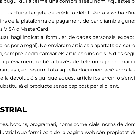
es pugui dur a terme una compra al seu nom. Aquestes c
l'ús d'una targeta de crèdit o dèbit. Per a això ha d'in
dins de la plataforma de pagament de banc (amb algunes t
tes VISA o MasterCard.
usuari hagi indicat al formulari de dades personals, exce
res per a regal). No enviarem articles a apartats de corre
a, sempre podrà canviar els articles dins dels 15 dies se
i prèviament (o bé a través de telèfon o per e-mail) i
 garanties i, en resum, tota aquella documentació amb l
 la devolució sigui que aquest article fos erroni o s'en
ubstituirà el producte sense cap cost per al client.
USTRIAL
cones, botons, programari, noms comercials, noms de domi
industrial que formi part de la pàgina web són propietat 