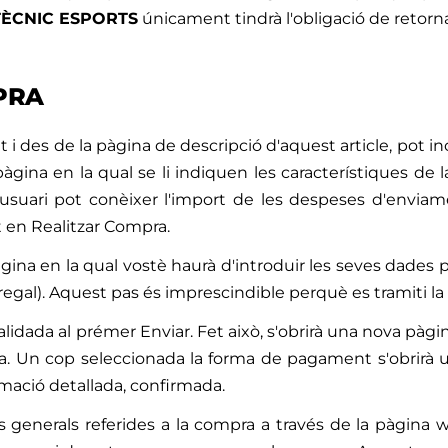
TÈCNIC ESPORTS
únicament tindrà l'obligació de retornar
PRA
t i des de la pàgina de descripció d'aquest article, pot inc
na en la qual se li indiquen les característiques de la c
l'usuari pot conèixer l'import de les despeses d'enviam
 en Realitzar Compra.
na en la qual vostè haurà d'introduir les seves dades p
regal). Aquest pas és imprescindible perquè es tramiti la
idada al prémer Enviar. Fet això, s'obrirà una nova pàgina
mpra. Un cop seleccionada la forma de pagament s'obrirà
rmació detallada, confirmada.
s generals referides a la compra a través de la pàgina 