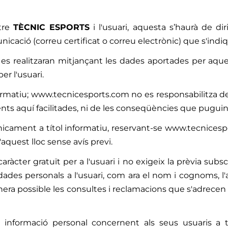
ntre
TÈCNIC ESPORTS
i l'usuari, aquesta s’haurà de dir
icació (correu certificat o correu electrònic) que s'ind
 es realitzaran mitjançant les dades aportades per aques
r l'usuari.
ormatiu; www.tecnicesports.com no es responsabilitza d
aquí facilitades, ni de les conseqüències que puguin ori
nicament a títol informatiu, reservant-se www.tecnicespo
'aquest lloc sense avís previ.
ràcter gratuït per a l'usuari i no exigeix ​​la prèvia subscr
dades personals a l'usuari, com ara el nom i cognoms, l'a
nera possible les consultes i reclamacions que s'adrecen a
informació personal concernent als seus usuaris a t