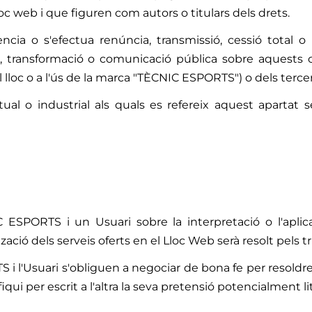
c web i que figuren com autors o titulars dels drets.
ia o s'efectua renúncia, transmissió, cessió total o p
ó, transformació o comunicació pública sobre aquests 
l lloc o a l'ús de la marca "TÈCNIC ESPORTS") o dels terc
tual o industrial als quals es refereix aquest apartat s
C ESPORTS i un Usuari sobre la interpretació o l'apli
zació dels serveis oferts en el Lloc Web serà resolt pels t
TS i l'Usuari s'obliguen a negociar de bona fe per resoldre 
ui per escrit a l'altra la seva pretensió potencialment lit