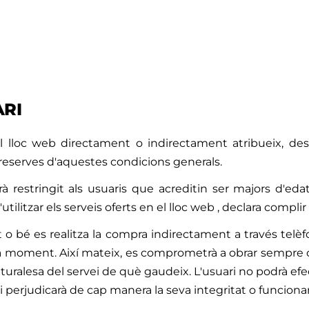
ARI
 el lloc web directament o indirectament atribueix, d
 reserves d'aquestes condicions generals.
à restringit als usuaris que acreditin ser majors d'edat
ilitzar els serveis oferts en el lloc web , declara complir
o bé es realitza la compra indirectament a través telèf
a moment. Així mateix, es comprometrà a obrar sempre con
aturalesa del servei de què gaudeix. L'usuari no podrà efe
ni perjudicarà de cap manera la seva integritat o funcion