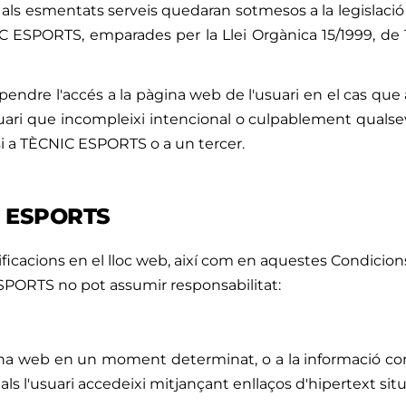
ir als esmentats serveis quedaran sotmesos a la legislac
IC ESPORTS, emparades per la Llei Orgànica 15/1999, d
endre l'accés a la pàgina web de l'usuari en el cas que
ari que incompleixi intencional o culpablement qualse
si a TÈCNIC ESPORTS o a un tercer.
C ESPORTS
icacions en el lloc web, així com en aquestes Condicions
ESPORTS no pot assumir responsabilitat:
gina web en un moment determinat, o a la informació con
als l'usuari accedeixi mitjançant enllaços d'hipertext situ