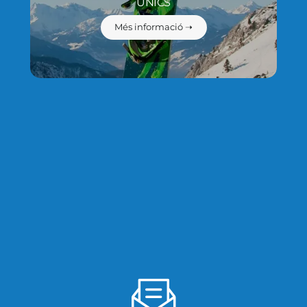
ÚNICS
Més informació ➝