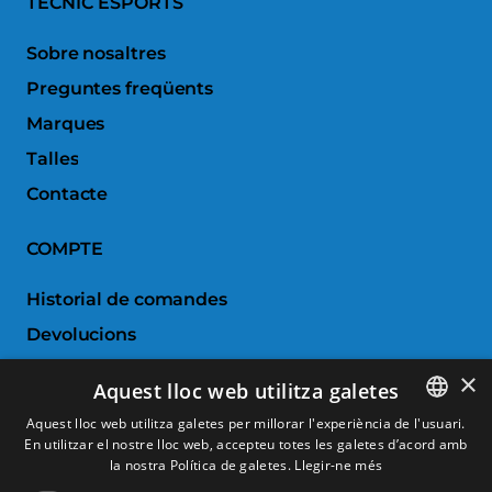
TECNIC ESPORTS
Sobre nosaltres
Preguntes freqüents
Marques
Talles
Contacte
COMPTE
Historial de comandes
Devolucions
Porductes favorits
×
Aquest lloc web utilitza galetes
Comparar productes
Aquest lloc web utilitza galetes per millorar l'experiència de l'usuari.
En utilitzar el nostre lloc web, accepteu totes les galetes d’acord amb
SPANISH
SERVEI AL CLIENT
la nostra Política de galetes.
Llegir-ne més
CATALAN