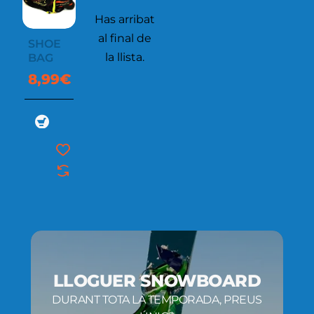
Has arribat
al final de
SHOE
la llista.
BAG
8,99€
LLOGUER SNOWBOARD
DURANT TOTA LA TEMPORADA, PREUS