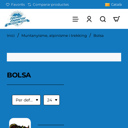
Favorits
Comparar productes
Català
home
Inici
Muntanyisme, alpinisme i trekking
Bolsa
BOLSA