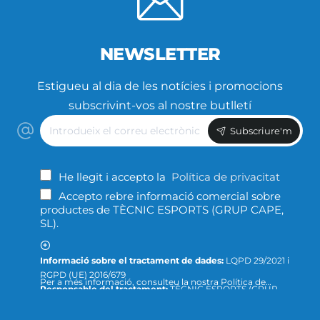
NEWSLETTER
Estigueu al dia de les notícies i promocions
subscrivint-vos al nostre butlletí
Introdueix
Subscriure'm
el
correu
electrònic
He llegit i accepto la
Política de privacitat
Accepto rebre informació comercial sobre
productes de TÈCNIC ESPORTS (GRUP CAPE,
SL).
Informació sobre el tractament de dades:
LQPD 29/2021 i
RGPD (UE) 2016/679
Per a més informació, consulteu la nostra Política de
Responsable del tractament:
TÈCNIC ESPORTS (GRUP
Privacitat ; o podeu dirigir-nos un escrit a la següent direcció
CAPE, S.L.)
de correu electrònic:
info@tecnicesports.com
Finalitat:
Oferir, prestar i facturar els nostres productes