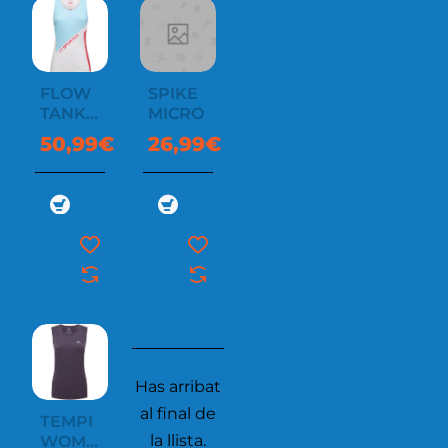
FLOW
SPIKE
TANK
MICRO
W
50,99€
26,99€
Has arribat
al final de
TEMPI
-20%
la llista.
WOMEN'S