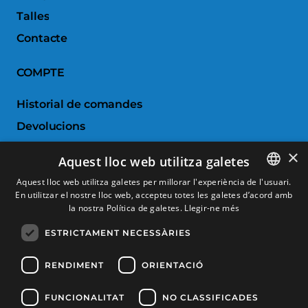
Talles
Contacte
COMPTE
Historial de comandes
Devolucions
Porductes favorits
×
Aquest lloc web utilitza galetes
Comparar productes
Aquest lloc web utilitza galetes per millorar l'experiència de l'usuari.
En utilitzar el nostre lloc web, accepteu totes les galetes d’acord amb
SPANISH
SERVEI AL CLIENT
la nostra Política de galetes.
Llegir-ne més
CATALAN
ESTRICTAMENT NECESSÀRIES
Condicions de Compra
FRENCH
Canvis i devolucions
ENGLISH
RENDIMENT
ORIENTACIÓ
Despeses d'enviament
FUNCIONALITAT
NO CLASSIFICADES
Formes de pagament