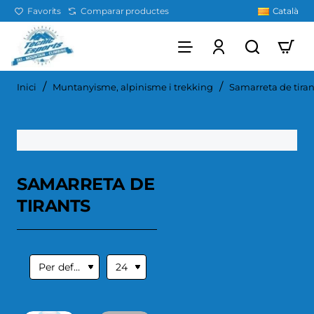
Favorits
Comparar productes
Català
home
Inici
Muntanyisme, alpinisme i trekking
Samarreta de tiran
SAMARRETA DE
TIRANTS