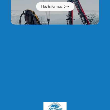
privacitat i protecció de dades
Més informació ➝