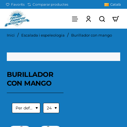
Favorits
Comparar productes
Català
home
Inici
Escalada i espeleologia
Burillador con mango
BURILLADOR
CON MANGO