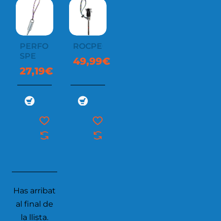
PERFO
ROCPEC
SPE
49,99€
27,19€
Has arribat
al final de
la llista.