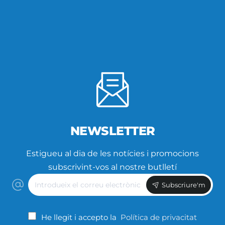
NEWSLETTER
Estigueu al dia de les notícies i promocions
subscrivint-vos al nostre butlletí
Introdueix
Subscriure'm
el
correu
electrònic
He llegit i accepto la
Política de privacitat