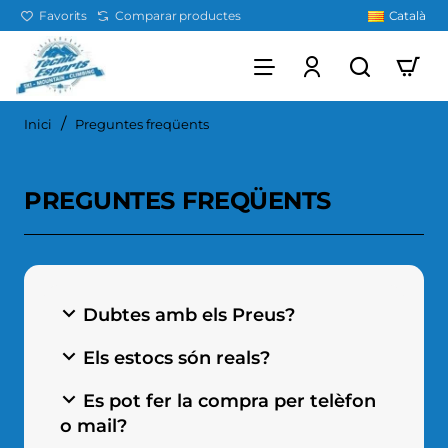
Favorits
Comparar productes
Català
home
Inici
Preguntes freqüents
PREGUNTES FREQÜENTS
Dubtes amb els Preus?
Els estocs són reals?
Es pot fer la compra per telèfon
o mail?