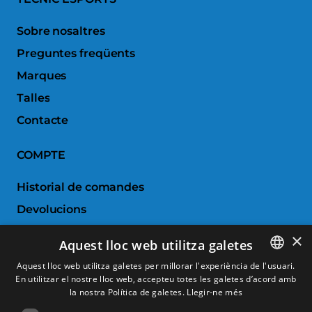
Sobre nosaltres
Preguntes freqüents
Marques
Talles
Contacte
COMPTE
Historial de comandes
Devolucions
Porductes favorits
×
Aquest lloc web utilitza galetes
Comparar productes
Aquest lloc web utilitza galetes per millorar l'experiència de l'usuari.
En utilitzar el nostre lloc web, accepteu totes les galetes d’acord amb
SPANISH
SERVEI AL CLIENT
la nostra Política de galetes.
Llegir-ne més
CATALAN