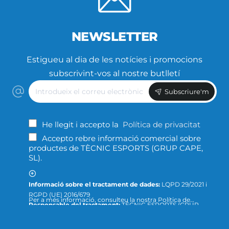
NEWSLETTER
Estigueu al dia de les notícies i promocions
subscrivint-vos al nostre butlletí
Introdueix
Subscriure'm
el
correu
electrònic
He llegit i accepto la
Política de privacitat
Accepto rebre informació comercial sobre
productes de TÈCNIC ESPORTS (GRUP CAPE,
SL).
Informació sobre el tractament de dades:
LQPD 29/2021 i
RGPD (UE) 2016/679
Per a més informació, consulteu la nostra Política de
Responsable del tractament:
TÈCNIC ESPORTS (GRUP
Privacitat ; o podeu dirigir-nos un escrit a la següent direcció
CAPE, S.L.)
de correu electrònic:
info@tecnicesports.com
Finalitat:
Oferir, prestar i facturar els nostres productes