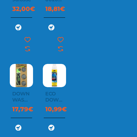
000110
32,00€
18,81€
DOWN
ECO
WASH
DOWN
KIT
WASH
17,79€
10,99€