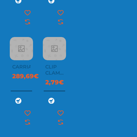
CARRIAGE
CLIP
CLAMP
289,69€
92.65400.52
2,79€