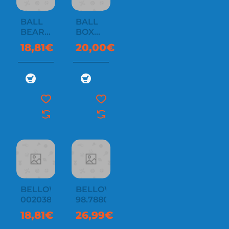
BALL
BALL
BEARING
BOX
0020381952
94.61000.92
18,81€
20,00€
000110
BELLOW
BELLOW
0020381952
98.78801.01
18,81€
26,99€