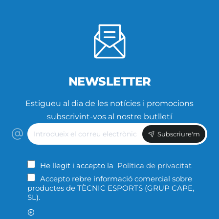
NEWSLETTER
Estigueu al dia de les notícies i promocions
subscrivint-vos al nostre butlletí
Introdueix
Subscriure'm
el
correu
electrònic
He llegit i accepto la
Política de privacitat
Accepto rebre informació comercial sobre
productes de TÈCNIC ESPORTS (GRUP CAPE,
SL).