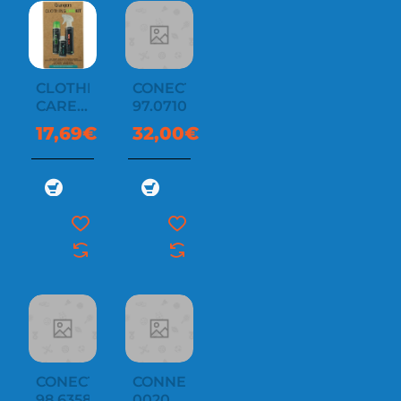
CLOTHING
CONECTOR
CARE
97.07100.82
KIT
17,69€
32,00€
CONECTOR
CONNECTION
98.63589.03
0020381180