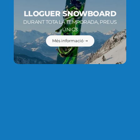
LLOGUER SNOWBOARD
DURANT TOTA LA TEMPORADA, PREUS
ÚNICS
Més informació ➝