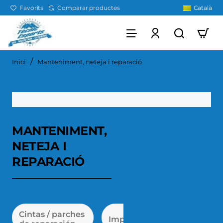
Favorits
Comparar productes
Català
home
Inici
Manteniment, neteja i reparació
MANTENIMENT,
NETEJA I
REPARACIÓ
Cintas / parches
Kit de
Impermeabilitzant