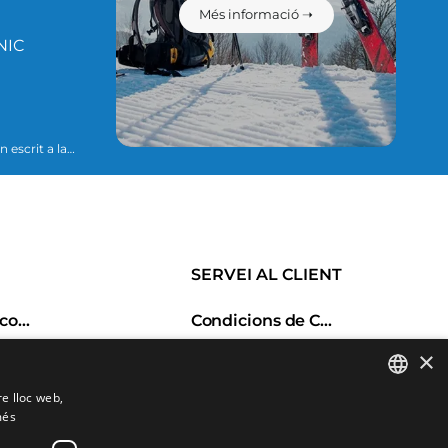
Més informació ➝
NIC
essari per
SERVEI AL CLIENT
Historial de comandes
Condicions de Compra
s
Canvis i devolucions
×
Porductes favorits
Despeses d'enviament
re lloc web,
Comparar productes
Formes de pagament
més
SPANISH