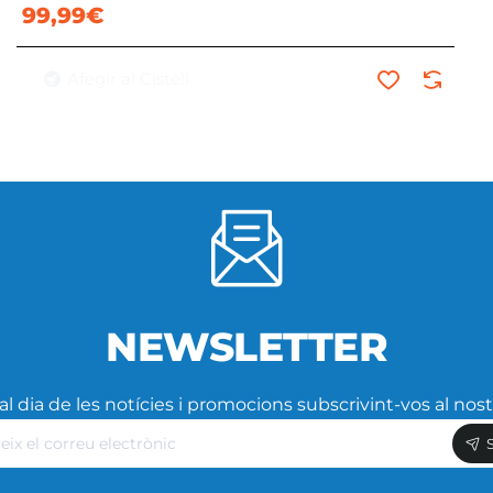
99,99€
Afegir al Cistell
NEWSLETTER
l dia de les notícies i promocions subscrivint-vos al nost
eix