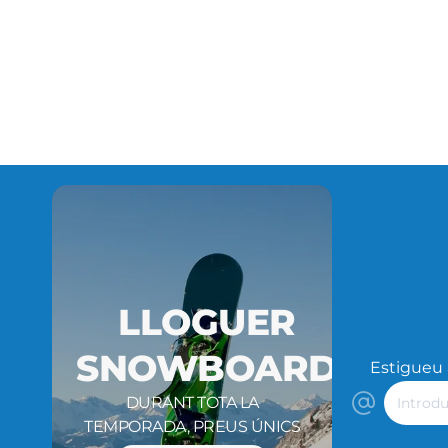
LLOGUER
SNOWBOARD
Estigueu a
Introdu
DURANT TOTA LA
el
TEMPORADA, PREUS ÚNICS
correu