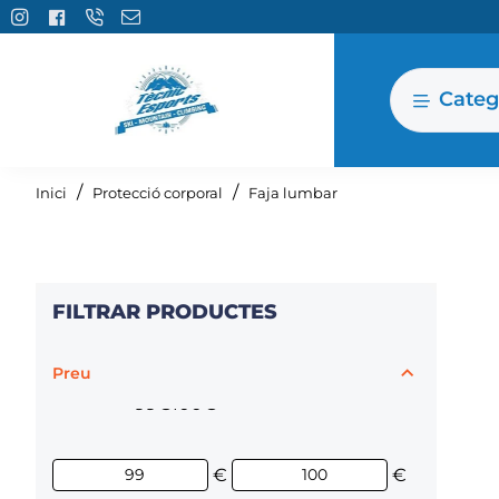
Categ
home
Inici
Protecció corporal
Faja lumbar
FILTRAR PRODUCTES
Preu
99€
100€
€
€