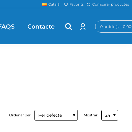
Favorits
Comparar productes
Català
FAQS
Contacte
0 article(s) - 0,0
Ordenar per:
Mostrar: