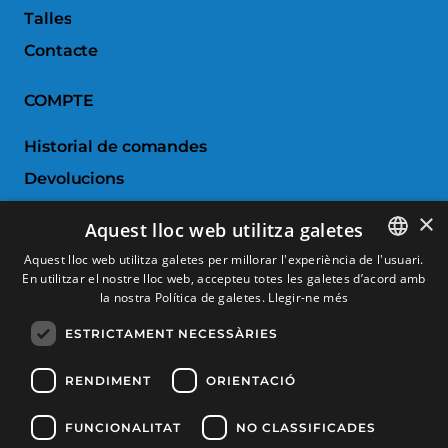
Talles
Contacte
COMPTE
Historial de comandes
Devolucions
Porductes favorits
×
Aquest lloc web utilitza galetes
Comparar productes
Aquest lloc web utilitza galetes per millorar l'experiència de l'usuari.
En utilitzar el nostre lloc web, accepteu totes les galetes d’acord amb
SPANISH
SERVEI AL CLIENT
la nostra Política de galetes.
Llegir-ne més
CATALAN
ESTRICTAMENT NECESSÀRIES
Condicions de Compra
FRENCH
Canvis i devolucions
ENGLISH
RENDIMENT
ORIENTACIÓ
Despeses d'enviament
FUNCIONALITAT
NO CLASSIFICADES
Formes de pagament