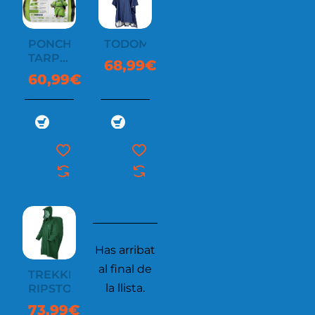
PONCHO
TODOMODO
TARP
68,99€
NYLON
60,99€
70D
Has arribat
al final de
TREKKER
la llista.
RIPSTOP
73,99€