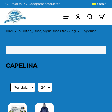
Favorits
Comparar productes
Català
home
Inici
Muntanyisme, alpinisme i trekking
Capelina
CAPELINA