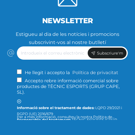
NEWSLETTER
Estigueu al dia de les notícies i promocions
subscrivint-vos al nostre butlletí
Introdueix
Subscriure'm
el
correu
electrònic
He llegit i accepto la
Política de privacitat
Accepto rebre informació comercial sobre
productes de TÈCNIC ESPORTS (GRUP CAPE,
SL).
Informació sobre el tractament de dades:
LQPD 29/2021 i
RGPD (UE) 2016/679
Per a més informació, consulteu la nostra Política de
Responsable del tractament:
TÈCNIC ESPORTS (GRUP
Privacitat ; o podeu dirigir-nos un escrit a la següent direcció
CAPE, S.L.)
de correu electrònic:
info@tecnicesports.com
Finalitat:
Oferir, prestar i facturar els nostres productes