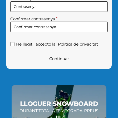
SEVA
CONTRASENYA
Confirmar contrasenya
He llegit i accepto la
Política de privacitat
Continuar
LLOGUER SNOWBOARD
DURANT TOTA LA TEMPORADA, PREUS
ÚNICS