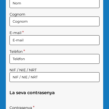
DADES
PERSONALS
Cognom
E-mail
Telèfon
NIF / NIE / NRT
La seva contrasenya
LA
Contrasenya