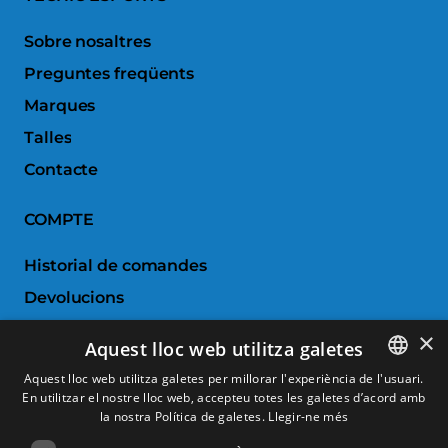
Sobre nosaltres
Preguntes freqüents
Marques
Talles
Contacte
COMPTE
Historial de comandes
Devolucions
Porductes favorits
×
Aquest lloc web utilitza galetes
Comparar productes
Aquest lloc web utilitza galetes per millorar l'experiència de l'usuari.
En utilitzar el nostre lloc web, accepteu totes les galetes d’acord amb
SPANISH
SERVEI AL CLIENT
la nostra Política de galetes.
Llegir-ne més
CATALAN