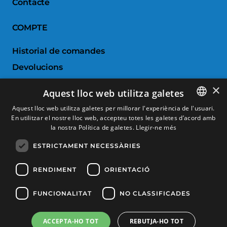
Contacte
COMPTE
Historial de comandes
Devolucions
Porductes favorits
×
Aquest lloc web utilitza galetes
Comparar productes
Aquest lloc web utilitza galetes per millorar l'experiència de l'usuari.
En utilitzar el nostre lloc web, accepteu totes les galetes d’acord amb
SPANISH
SERVEI AL CLIENT
la nostra Política de galetes.
Llegir-ne més
CATALAN
ESTRICTAMENT NECESSÀRIES
Condicions de Compra
FRENCH
Canvis i devolucions
ENGLISH
RENDIMENT
ORIENTACIÓ
Despeses d'enviament
FUNCIONALITAT
NO CLASSIFICADES
Formes de pagament
ACCEPTA-HO TOT
REBUTJA-HO TOT