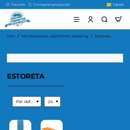
Favorits
Comparar productes
Català
home
Inici
Muntanyisme, alpinisme i trekking
Estoreta
ESTORETA