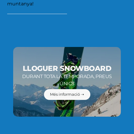
muntanya!
LLOGUER SNOWBOARD
DURANT TOTA LA TEMPORADA, PREUS
ÚNICS
Més informació ➝