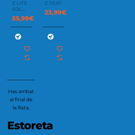
Z LITE
Z SEAT
SOL
23,99€
SLEEPING
55,99€
PAD
Has arribat
al final de
la llista.
Estoreta