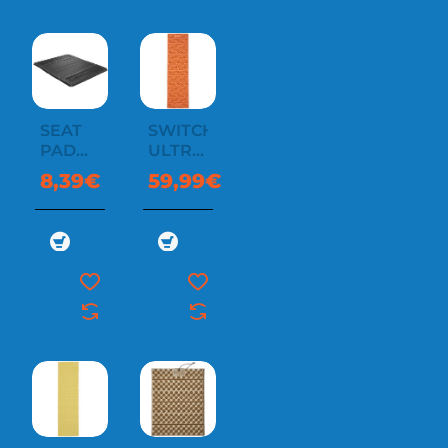
SEAT
SWITCHBACK™
PAD
ULTRALIGHT
LIGHT
SLEEPING
8,39€
59,99€
PAD