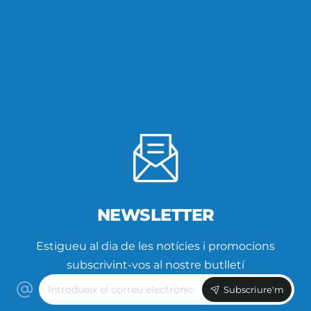
NEWSLETTER
Estigueu al dia de les notícies i promocions
subscrivint-vos al nostre butlletí
Introdueix
Subscriure'm
el
correu