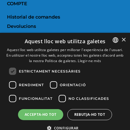
COMPTE
Historial de comandes
Devolucions
Porductes favorits
×
Aquest lloc web utilitza galetes
Comparar productes
Aquest lloc web utilitza galetes per millorar l'experiència de l'usuari.
En utilitzar el nostre lloc web, accepteu totes les galetes d’acord amb
SPANISH
SERVEI AL CLIENT
la nostra Política de galetes.
Llegir-ne més
CATALAN
ESTRICTAMENT NECESSÀRIES
Condicions de Compra
FRENCH
Canvis i devolucions
ENGLISH
RENDIMENT
ORIENTACIÓ
Despeses d'enviament
FUNCIONALITAT
NO CLASSIFICADES
Formes de pagament
ACCEPTA-HO TOT
REBUTJA-HO TOT
Filtrar productes
Copyright © 2025, Tècnic Esports, Tots els drets reservats
CONFIGURAR