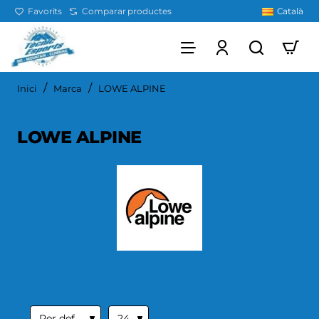
Favorits
Comparar productes
Català
home
Inici
Marca
LOWE ALPINE
LOWE ALPINE