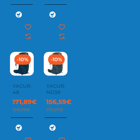
-10%
-10%
YACURI
YACURI
48
ND38
171,89€
156,59€
190,99€
173,99€