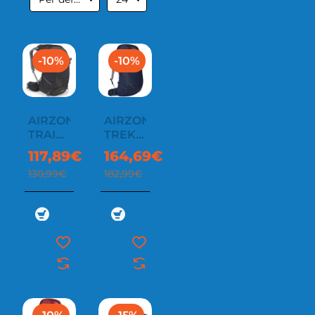
-10%
-10%
AIRZONE
AIRZONE
TRAIL
TREK
ND33
45:55
117,89€
164,69€
130,99€
182,99€