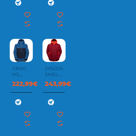
CRAG
DISCOVER
HS
SHELL
HOODED
JKT M
222,99€
243,99€
JACKET
MEN