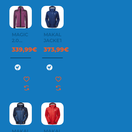
MAGIC
MAKALU
2.0
JACKET
JACKET
339,99€
373,99€
WOMAN
MAKALU
MAKALU