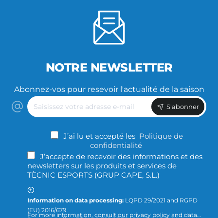
NOTRE NEWSLETTER
Abonnez-vos pour resevoir l'actualité de la saison
Saisissez
S'abonner
votre
adresse
e-
J’ai lu et accepté les
Politique de
mail
confidentialité
J’accepte de recevoir des informations et des
newsletters sur les produits et services de
TÈCNIC ESPORTS (GRUP CAPE, S.L.)
Information on data processing:
LQPD 29/2021 and RGPD
(EU) 2016/679
For more information, consult our privacy policy and data