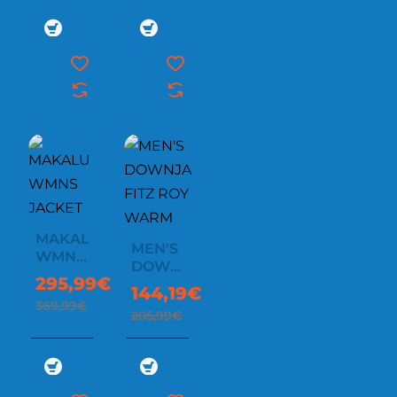
MAKALU
-20%
MEN'S
-30%
WMNS
DOWNJACKET
JACKET
295,99€
FITZ
144,19€
ROY
369,99€
205,99€
WARM