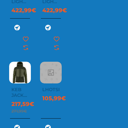
LIGHT
LIGHT
GTX
GTX
422,99€
422,99€
JKT
JKT
KEB
LHOTSE
-20%
JACKET
105,99€
M
217,59€
271,99€