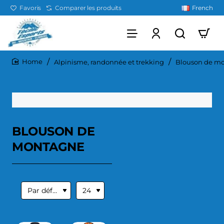
Favoris
Comparer les produits
French
Alpinisme, randonnée et trekking
Blouson de m
home
BLOUSON DE
MONTAGNE