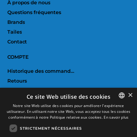
À propos de nous
Questions fréquentes
Brands
Tailes
Contact
COMPTE
Historique des commandes
Retours
Liste de souhaits
×
Ce site Web utilise des cookies
Comparer les produits
Notre site Web utilise des cookies pour améliorer l'expérience
utilisateur. En utilisant notre site Web, vous acceptez tous les cookies
SPANISH
SERVICE CLIENTS
conformément à notre Politique relative aux cookies.
En savoir plus
CATALAN
STRICTEMENT NÉCESSAIRES
Conditions d'achat
FRENCH