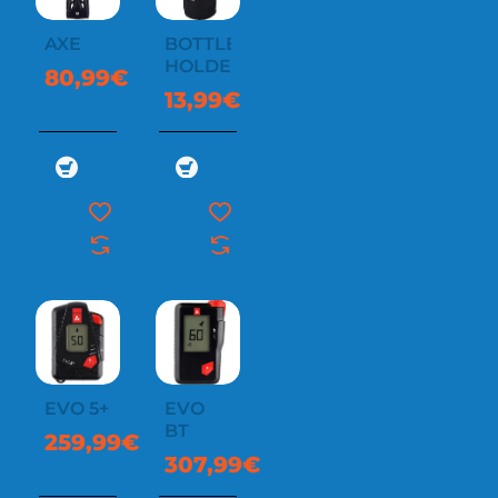
AXE
BOTTLE
HOLDER
80,99€
13,99€
EVO 5+
EVO
BT
259,99€
307,99€