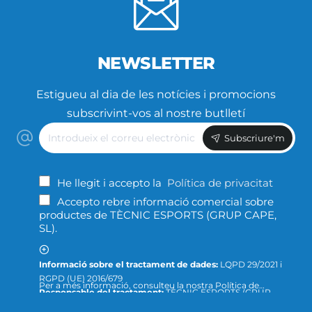
NEWSLETTER
Estigueu al dia de les notícies i promocions
subscrivint-vos al nostre butlletí
Introdueix
Subscriure'm
el
correu
electrònic
He llegit i accepto la
Política de privacitat
Accepto rebre informació comercial sobre
productes de TÈCNIC ESPORTS (GRUP CAPE,
SL).
Informació sobre el tractament de dades:
LQPD 29/2021 i
RGPD (UE) 2016/679
Per a més informació, consulteu la nostra Política de
Responsable del tractament:
TÈCNIC ESPORTS (GRUP
Privacitat ; o podeu dirigir-nos un escrit a la següent direcció
CAPE, S.L.)