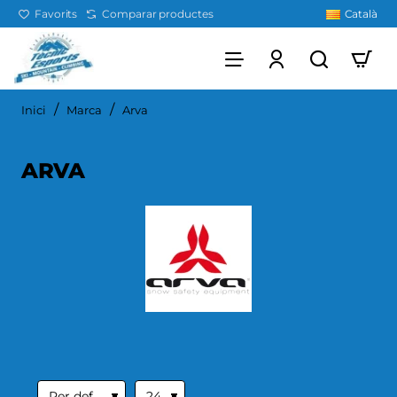
Favorits
Comparar productes
Català
home
Inici
Marca
Arva
ARVA