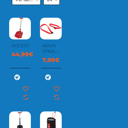
ACCESS
ARVA
STRAP
44,99€
500MM
7,99€