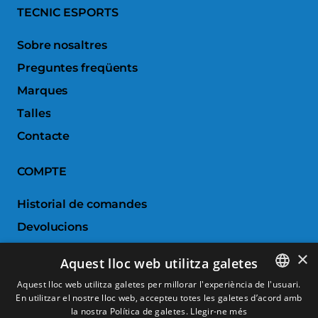
TECNIC ESPORTS
Sobre nosaltres
Preguntes freqüents
Marques
Talles
Contacte
COMPTE
Historial de comandes
Devolucions
Porductes favorits
×
Aquest lloc web utilitza galetes
Comparar productes
Aquest lloc web utilitza galetes per millorar l'experiència de l'usuari.
En utilitzar el nostre lloc web, accepteu totes les galetes d’acord amb
SPANISH
SERVEI AL CLIENT
la nostra Política de galetes.
Llegir-ne més