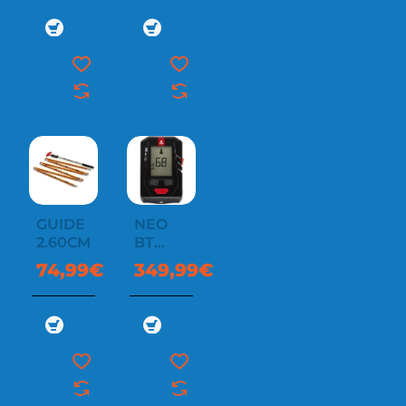
GUIDE
NEO
2.60CM
BT
PRO
74,99€
349,99€