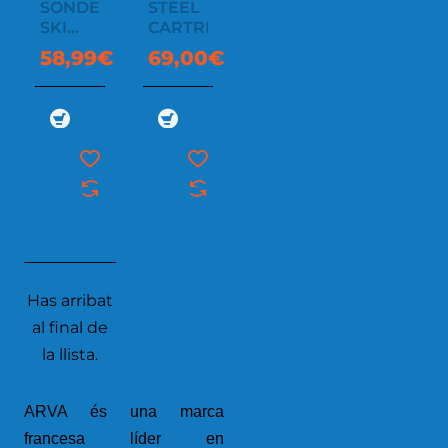
SONDE
STEEL
SKI
CARTRIDGE
TRIP
58,99€
69,00€
2.40
Has arribat
al final de
la llista.
ARVA és una marca
francesa líder en