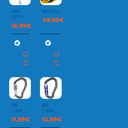
AIR
BARRANCO
STEP
49,99€
16,99€
BE
BE
LINK A
LINK
VIS
BI
11,99€
12,99€
MATIC