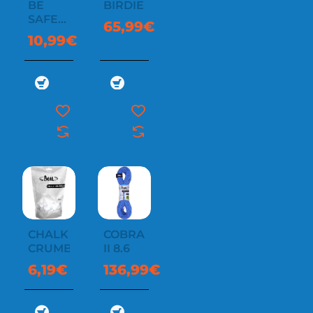
BE
BIRDIE
SAFE
65,99€
SCREW
10,99€
CHALK
COBRA
CRUMBLE
II 8.6
6,19€
136,99€