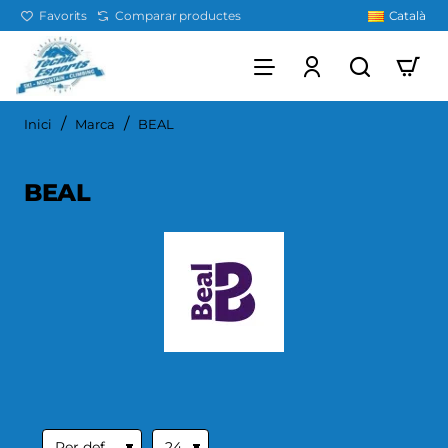
Favorits
Comparar productes
Català
home
Inici
Marca
BEAL
BEAL