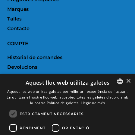
Marques
Talles
Contacte
COMPTE
Historial de comandes
Devolucions
Porductes favorits
×
Aquest lloc web utilitza galetes
Comparar productes
Aquest lloc web utilitza galetes per millorar l'experiència de l'usuari.
En utilitzar el nostre lloc web, accepteu totes les galetes d’acord amb
SPANISH
SERVEI AL CLIENT
la nostra Política de galetes.
Llegir-ne més
CATALAN
ESTRICTAMENT NECESSÀRIES
Condicions de Compra
FRENCH
Canvis i devolucions
ENGLISH
RENDIMENT
ORIENTACIÓ
Despeses d'enviament