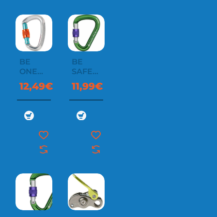
BE
BE
ONE
SAFE
SCREW
SCREW
12,49€
11,99€