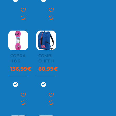
COBRA
COMBI
II 8.6
CLIFF II
136,99€
60,99€