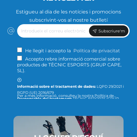
Estigueu al dia de les notícies i promocions
subscrivint-vos al nostre butlletí
Introdueix
Subscriure'm
el
correu
electrònic
He llegit i accepto la
Política de privacitat
Accepto rebre informació comercial sobre
productes de TÈCNIC ESPORTS (GRUP CAPE,
SL).
Informació sobre el tractament de dades:
LQPD 29/2021 i
RGPD (UE) 2016/679
Per a més informació, consulteu la nostra Política de
Responsable del tractament:
TÈCNIC ESPORTS (GRUP
Privacitat ; o podeu dirigir-nos un escrit a la següent direcció
CAPE, S.L.)
de correu electrònic:
info@tecnicesports.com
Finalitat:
Oferir, prestar i facturar els nostres productes
Legitimació:
Consentiment de la persona interessada.
Destinataris:
Les dades no se cediran a tercers, llevat que ho
exigeixi la llei o sigui necessari per complir amb la fi del
tractament.