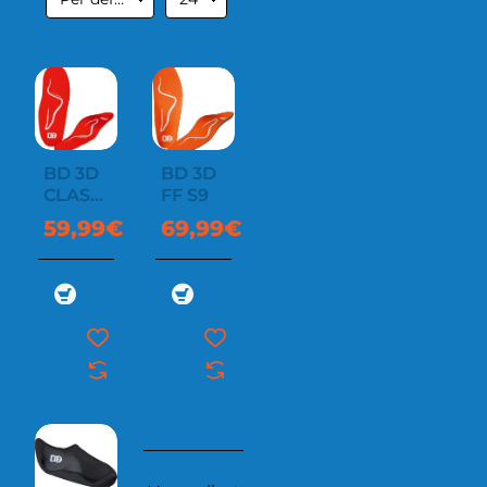
BD 3D
BD 3D
CLASSIC
FF S9
S7
59,99€
69,99€