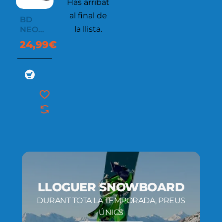
Has arribat
al final de
BD
la llista.
NEOPREN
COVER
24,99€
LLOGUER SNOWBOARD
DURANT TOTA LA TEMPORADA, PREUS
ÚNICS