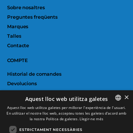
Sobre nosaltres
Preguntes freqüents
Marques
Talles
Contacte
COMPTE
Historial de comandes
Devolucions
Porductes favorits
×
Aquest lloc web utilitza galetes
Comparar productes
Aquest lloc web utilitza galetes per millorar l'experiència de l'usuari.
En utilitzar el nostre lloc web, accepteu totes les galetes d’acord amb
SPANISH
SERVEI AL CLIENT
la nostra Política de galetes.
Llegir-ne més
CATALAN
ESTRICTAMENT NECESSÀRIES
Condicions de Compra