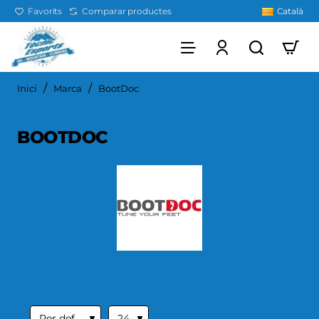
Favorits
Comparar productes
Català
home
Inici
Marca
BootDoc
BOOTDOC