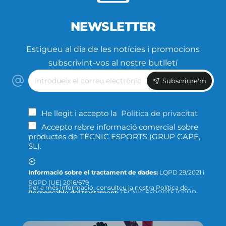
NEWSLETTER
Estigueu al dia de les notícies i promocions
subscrivint-vos al nostre butlletí
Introdueix
Subscriure'm
el
correu
electrònic
He llegit i accepto la
Política de privacitat
Accepto rebre informació comercial sobre
productes de TÈCNIC ESPORTS (GRUP CAPE,
SL).
Informació sobre el tractament de dades:
LQPD 29/2021 i
RGPD (UE) 2016/679
Per a més informació, consulteu la nostra Política de
Responsable del tractament:
TÈCNIC ESPORTS (GRUP
Privacitat ; o podeu dirigir-nos un escrit a la següent direcció
CAPE, S.L.)
de correu electrònic:
info@tecnicesports.com
Finalitat:
Oferir, prestar i facturar els nostres productes
Legitimació:
Consentiment de la persona interessada.