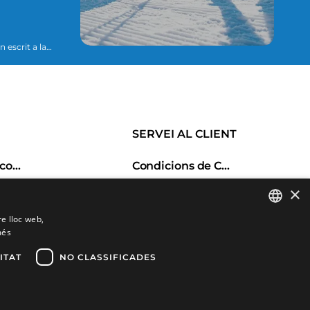
essari per
SERVEI AL CLIENT
Historial de comandes
Condicions de Compra
s
Canvis i devolucions
×
Porductes favorits
Despeses d'enviament
re lloc web,
Comparar productes
Formes de pagament
més
SPANISH
CATALAN
ITAT
NO CLASSIFICADES
FRENCH
ENGLISH