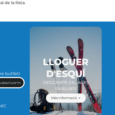
l de la llista.
LLOGUER
D'ESQUÍ
re butlletí
DESCOMPTE EN PACKS
Subscriure'm
FAMILIARS
Més informació ➝
NIC