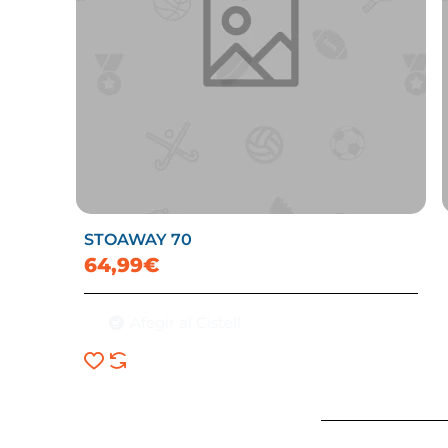
STOAWAY 70
64,99€
Afegir al Cistell