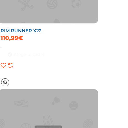
RIM RUNNER X22
110,99€
Afegir al Cistell