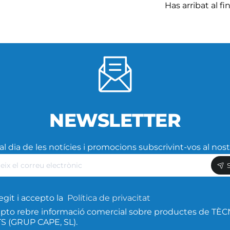
Has arribat al fina
NEWSLETTER
l dia de les notícies i promocions subscrivint-vos al nost
eix
ic
egit i accepto la
Política de privacitat
pto rebre informació comercial sobre productes de TÈC
 (GRUP CAPE, SL).