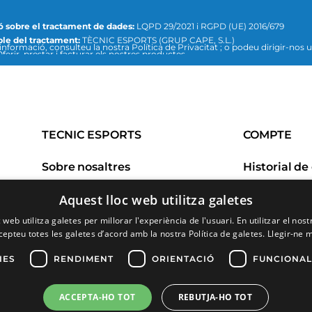
ó sobre el tractament de dades:
LQPD 29/2021 i RGPD (UE) 2016/679
le del tractament:
TÈCNIC ESPORTS (GRUP CAPE, S.L.)
sulteu la nostra Política de Privacitat ; o podeu dirigir-nos un escrit a la
ferir, prestar i facturar els nostres productes
recció de correu electrònic:
info@tecnicesports.com
ió:
Consentiment de la persona interessada.
is:
Les dades no se cediran a tercers, llevat que ho exigeixi la llei o sigui nec
b la fi del tractament.
tica de privacitat i protecció de dades
TECNIC ESPORTS
COMPTE
Sobre nosaltres
Preguntes freqüents
Devolucion
Aquest lloc web utilitza galetes
Marques
 web utilitza galetes per millorar l'experiència de l'usuari. En utilitzar el nost
Talles
cepteu totes les galetes d’acord amb la nostra Política de galetes.
Llegir-ne 
Contacte
IES
RENDIMENT
ORIENTACIÓ
FUNCIONAL
ACCEPTA-HO TOT
REBUTJA-HO TOT