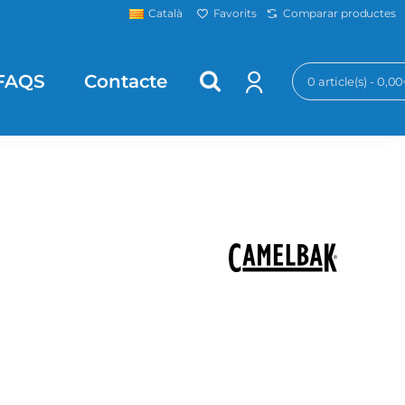
Favorits
Comparar productes
Català
FAQS
Contacte
0 article(s) - 0,0