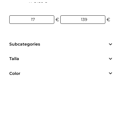
17€
139€
€
€
Subcategories
Talla
Color