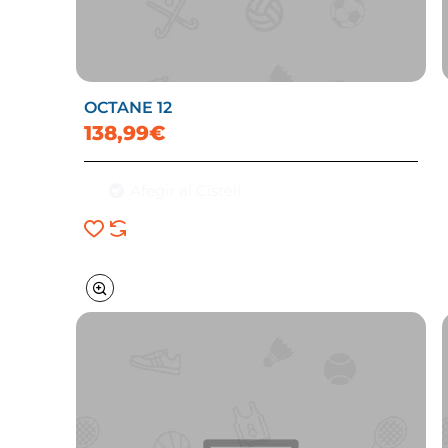
OCTANE 12
138,99€
Afegir al Cistell