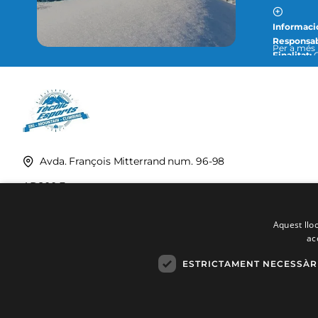
Informaci
Responsab
Per a més informació, con
Finalitat:
O
següent di
Legitimac
Destinatar
complir am
Drets:
Podeu accedir, rectificar i suprimir dades, així com la resta de mesures que s´expliquen en la
nostra polí
Avda. François Mitterrand num. 96-98
AD200 Encamp
Principat d'Andorra
Aquest lloc
ac
ESTRICTAMENT NECESSÀR