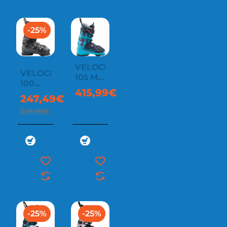
-25%
VELOCE
VELOCE
105 MV
100
W
415,99€
GW
247,49€
329,99€
-25%
-25%