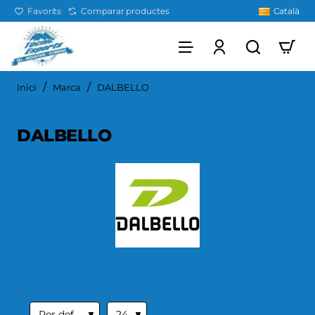
Favorits
Comparar productes
Català
home
Inici
Marca
DALBELLO
DALBELLO