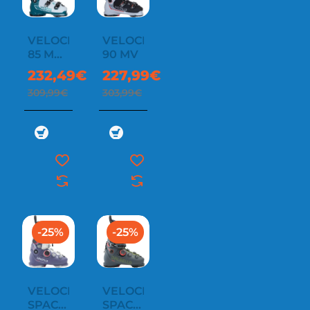
VELOCE
VELOCE
85 MV
90 MV
W
232,49€
227,99€
309,99€
303,99€
-25%
-25%
VELOCE
VELOCE
SPACE
SPACE