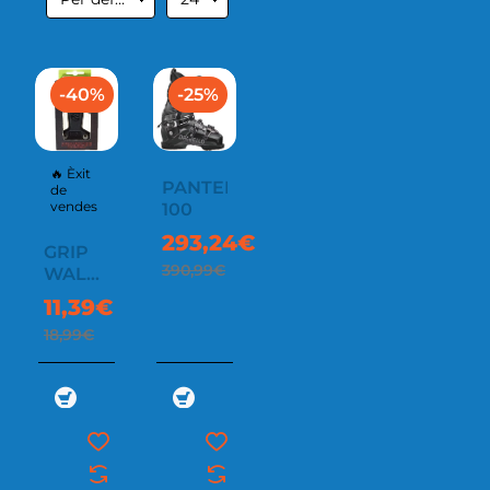
-40%
-25%
🔥 Èxit
PANTERRA
de
vendes
100
293,24€
GRIP
390,99€
WALK
BOX
11,39€
18,99€