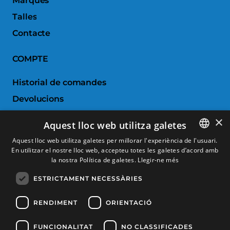
Marques
Talles
Contacte
COMPTE
Historial de comandes
Devolucions
Porductes favorits
×
Aquest lloc web utilitza galetes
Comparar productes
Aquest lloc web utilitza galetes per millorar l'experiència de l'usuari.
En utilitzar el nostre lloc web, accepteu totes les galetes d’acord amb
SPANISH
SERVEI AL CLIENT
la nostra Política de galetes.
Llegir-ne més
CATALAN
ESTRICTAMENT NECESSÀRIES
Condicions de Compra
FRENCH
Canvis i devolucions
ENGLISH
RENDIMENT
ORIENTACIÓ
Despeses d'enviament
FUNCIONALITAT
NO CLASSIFICADES